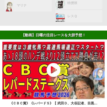
特捜班
マリナ
レスＱ
【動画】日曜の注目レースを大胆予想！
《ＣＢＣ賞》《レパードＳ》【 武田Ｄ、大谷記者、目黒…