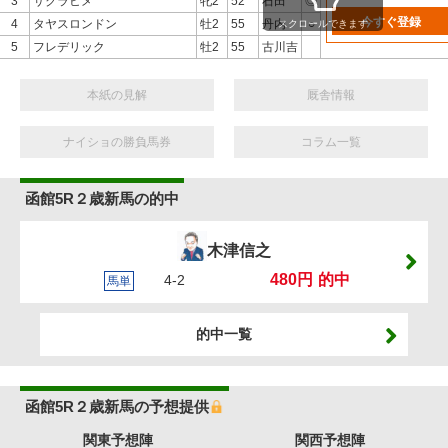
3
サクラヒメ
牝2
52
石田
◎
今すぐ登録
4
タヤスロンドン
牡2
55
丹内
○
スクロールできます
5
フレデリック
牡2
55
古川吉
本紙の見解
厩舎情報
ナイショの勝負馬券
コラム一覧
函館5R２歳新馬の的中
木津信之
480円
的中
4-2
馬単
的中一覧
函館5R２歳新馬の予想提供
関東予想陣
関西予想陣