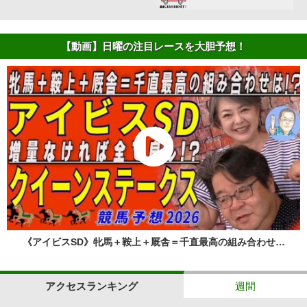
【動画】日曜の注目レースを大胆予想！
《アイビスSD》牝馬＋鞍上＋厩舎＝千直最高の組み合わせ…
アクセスランキング
週間