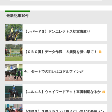
最新記事10件
【レパードＳ】ドンエレクトス初重賞取り
【ＣＢＣ賞】データ作戦 ５歳勢を狙い撃て！
今、ダートでの狙いはゴドルフィンだ
【エルムＳ】ウェイワードアクト重賞制覇なるか
【佐渡Ｓ】３勝クラスとは思えないほどの豪華メン