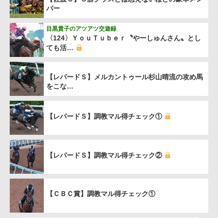
バー
目黒貴子のアツアツ交遊録
〈124〉ＹｏｕＴｕｂｅｒ〝やーしゅんさん〟とし
ても活…
【レパードＳ】メルカントゥール杉山晴流の攻め馬
をこな…
【レパードＳ】調教マル得チェック①
【レパードＳ】調教マル得チェック②
【ＣＢＣ賞】調教マル得チェック①