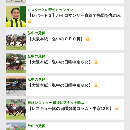
ミスターＸの帯封ミッション
【レパードＳ】パイロマンサー直線で先団を丸のみ
弘中の見解
【大阪本紙・弘中のＣＢＣ賞】
弘中の見解
【大阪本紙・弘中の日曜中京６Ｒ】
弘中の見解
【大阪本紙・弘中の日曜中京８Ｒ】
最終レスキュー 最後にアナタを助…
【レスキュー隊の日曜競馬コラム・中京12Ｒ】
外山の見解