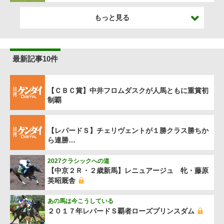
もっと見る
最新記事10件
【ＣＢＣ賞】中井フロムダスクが人馬ともに重賞初
制覇
【レパードＳ】チェリヴェントが１勝クラス勝ちか
ら連勝…
2027クラシックへの道
【中京２Ｒ・２歳新馬】レニュアージュ 牝・藤原
英昭厩舎
あの馬は今こうしている
２０１７年レパードＳ覇者ローズプリンスダム