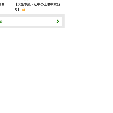
京８
【大阪本紙・弘中の土曜中京12
Ｒ】
る