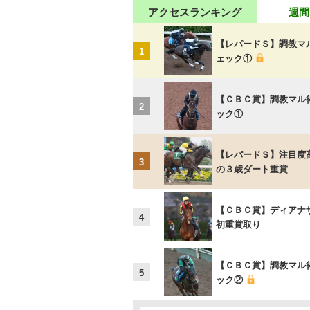
アクセスランキング
週間
【レパードＳ】調教マ
1
ェック①
【ＣＢＣ賞】調教マル
2
ック①
【レパードＳ】注目度
3
の３歳ダート重賞
【ＣＢＣ賞】ディアナ
4
初重賞取り
【ＣＢＣ賞】調教マル
5
ック②