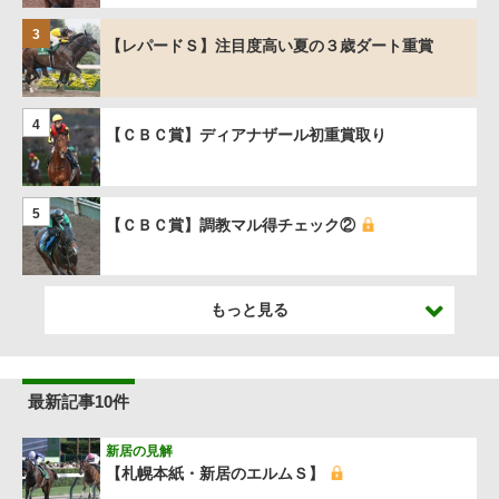
3
【レパードＳ】注目度高い夏の３歳ダート重賞
4
【ＣＢＣ賞】ディアナザール初重賞取り
5
【ＣＢＣ賞】調教マル得チェック②
もっと見る
最新記事10件
新居の見解
【札幌本紙・新居のエルムＳ】