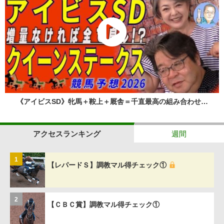
《アイビスSD》牝馬＋鞍上＋厩舎＝千直最高の組み合わせ…
アクセスランキング
週間
1
【レパードＳ】調教マル得チェック①
2
【ＣＢＣ賞】調教マル得チェック①