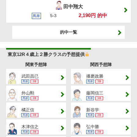
田中翔大
2,190円
的中
5-3
馬単
的中一覧
東京12R４歳上２勝クラスの予想提供
関東予想陣
関西予想陣
武田昌已
播磨政勝
馬単
3単
馬単
3単
外山勲
藤岡信三
馬単
3単
馬単
3単
橘正信
新谷学
馬単
3単
馬単
3単
木津信之
弘中勝
馬単
3単
馬単
3単