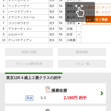
3
ティーガーデン
牡4
58
レーン
◎
4
ベッラノーヴァ
牝5
56
津村
注
会員限定コンテンツ
5
ハーツラプソディ
牝5
56
藤岡康
△
するとご覧いただけ
6
クラリティスケール
牝4
56
横山和
△
今すぐ登録
スクロールできます
7
ココリホウオウ
牡5
58
北村宏
▲
8
アスターディゴン
牡4
58
石橋
9
ルルローズ
牝5
56
杉原
○
10
ゲンパチアイアン
牡6
55
小林勝
本紙の見解
厩舎情報
ナイショの勝負馬券
コラム一覧
東京12R４歳上２勝クラスの的中
播磨政勝
2,190円
的中
5-3
馬単