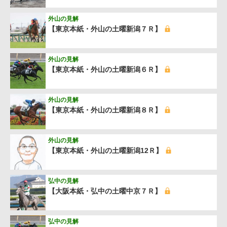
外山の見解
【東京本紙・外山の土曜新潟７Ｒ】
外山の見解
【東京本紙・外山の土曜新潟６Ｒ】
外山の見解
【東京本紙・外山の土曜新潟８Ｒ】
外山の見解
【東京本紙・外山の土曜新潟12Ｒ】
弘中の見解
【大阪本紙・弘中の土曜中京７Ｒ】
弘中の見解