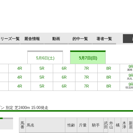
シリーズ一覧
厩舎情報
動画
的中一覧
著者一覧
5月6日(土)
5月7日(日)
9
4R
5R
6R
7R
8R
湘南
9
4R
5R
6R
7R
8R
烏丸
9
4R
5R
6R
7R
8R
咲花
 別定 芝2400m 15:00発走
馬
武
外
木
新
馬名
性齢
斤量
騎手
橘
番
田
山
津
居