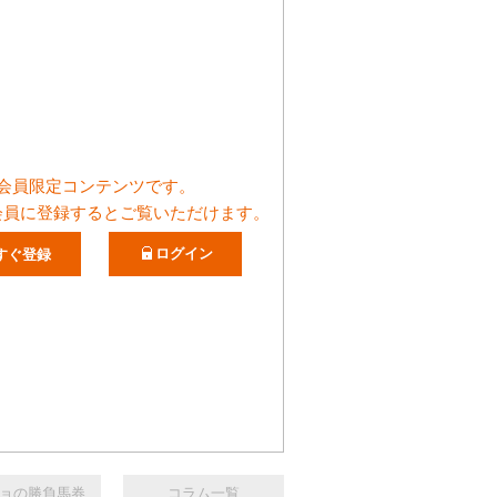
会員限定コンテンツです。
会員に登録するとご覧いただけます。
ログイン
すぐ登録
ョの勝負馬券
コラム一覧