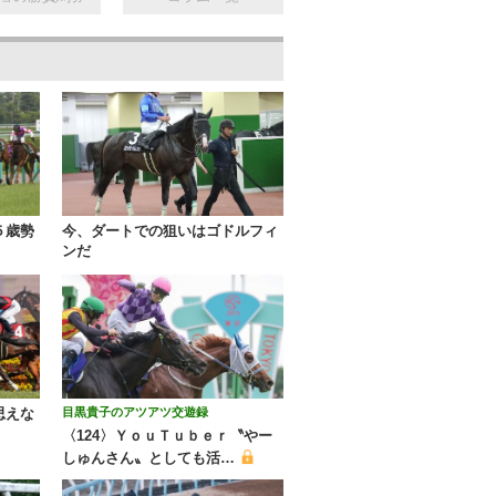
５歳勢
今、ダートでの狙いはゴドルフィ
ンだ
思えな
目黒貴子のアツアツ交遊録
〈124〉ＹｏｕＴｕｂｅｒ〝やー
しゅんさん〟としても活…