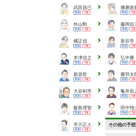
武田昌已
播磨政
馬単
3単
馬単
3単
外山勲
藤岡信
馬単
3単
馬単
3単
橘正信
新谷学
馬単
3単
馬単
3単
木津信之
弘中勝
馬単
3単
馬単
3単
新居哲
勝羽太
馬単
3単
馬単
3単
大谷剣市
亀井辰
馬単
3単
馬単
3単
飯島理智
田中翔
馬単
3単
馬単
3単
市川正人
その他の予想
馬単
3単