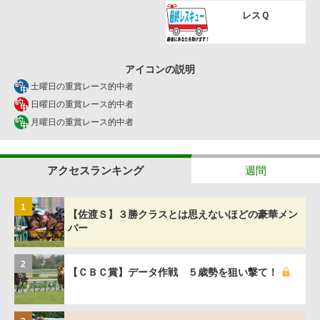
レスＱ
アイコンの説明
土曜日の重賞レース的中者
日曜日の重賞レース的中者
月曜日の重賞レース的中者
アクセスランキング
週間
1
【佐渡Ｓ】３勝クラスとは思えないほどの豪華メン
バー
2
【ＣＢＣ賞】データ作戦 ５歳勢を狙い撃て！