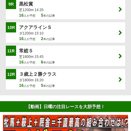
黒松賞
9R
芝1200m 14:35
16
5
人が予想
本の記事
アクアラインＳ
10R
ダ1200m 15:10
16
2
人が予想
本の記事
常総Ｓ
11R
芝1800m 15:45
16
6
人が予想
本の記事
３歳上２勝クラス
12R
ダ1800m 16:20
16
5
人が予想
本の記事
【動画】日曜の注目レースを大胆予想！