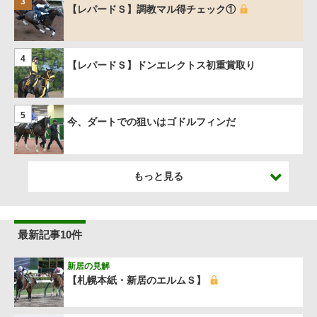
3
【レパードＳ】調教マル得チェック①
4
【レパードＳ】ドンエレクトス初重賞取り
5
今、ダートでの狙いはゴドルフィンだ
もっと見る
最新記事10件
新居の見解
【札幌本紙・新居のエルムＳ】