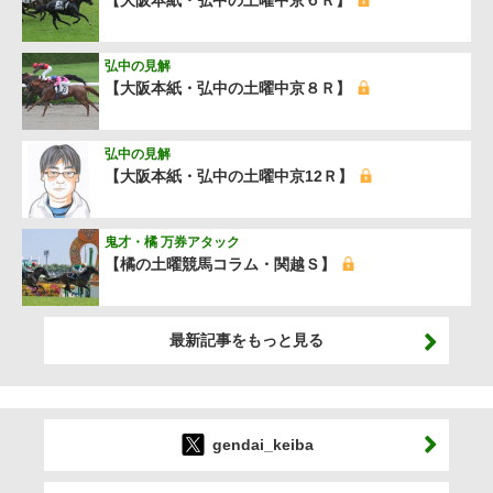
【大阪本紙・弘中の土曜中京６Ｒ】
弘中の見解
【大阪本紙・弘中の土曜中京８Ｒ】
弘中の見解
【大阪本紙・弘中の土曜中京12Ｒ】
鬼才・橘 万券アタック
【橘の土曜競馬コラム・関越Ｓ】
最新記事をもっと見る
gendai_keiba