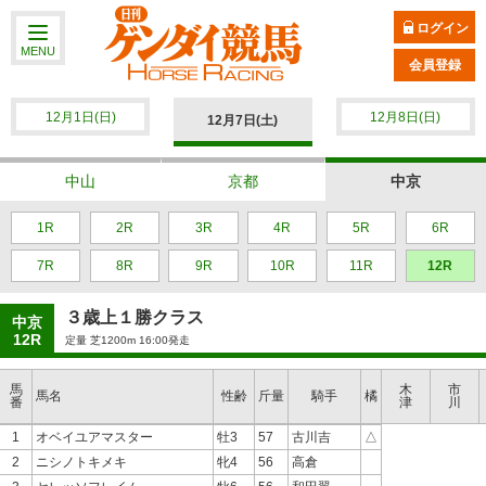
ログイン
MENU
会員登録
12月1日(日)
12月8日(日)
12月7日(土)
中山
京都
中京
1R
2R
3R
4R
5R
6R
7R
8R
9R
10R
11R
12R
３歳上１勝クラス
中京
12R
定量 芝1200m 16:00発走
馬
木
市
馬名
性齢
斤量
騎手
橘
番
津
川
1
オベイユアマスター
牡3
57
古川吉
△
2
ニシノトキメキ
牝4
56
高倉