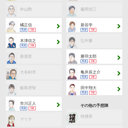
外山勲
藤岡信三
橘正信
新谷学
馬単
3単
馬単
3単
木津信之
弘中勝
馬単
3単
新居哲
勝羽太郎
馬単
3単
大谷剣市
亀井辰之介
馬単
3単
飯島理智
田中翔大
馬単
3単
市川正人
その他の予想陣
馬単
3単
特捜班
マリナ