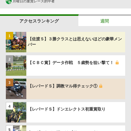
月曜日の重賞レース的中者
アクセスランキング
週間
1
【佐渡Ｓ】３勝クラスとは思えないほどの豪華メン
バー
2
【ＣＢＣ賞】データ作戦 ５歳勢を狙い撃て！
3
【レパードＳ】調教マル得チェック①
4
【レパードＳ】ドンエレクトス初重賞取り
5