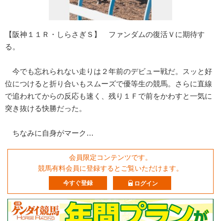
【阪神１１Ｒ・しらさぎＳ】 ファンダムの復活Ｖに期待す
る。
今でも忘れられない走りは２年前のデビュー戦だ。スッと好
位につけると折り合いもスムーズで優等生の競馬。さらに直線
で追われてからの反応も速く、残り１Ｆで前をかわすと一気に
突き抜ける快勝だった。
ちなみに自身がマーク…
会員限定コンテンツです。
競馬有料会員に登録するとご覧いただけます。
今すぐ登録
ログイン