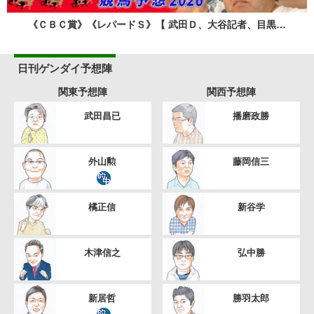
《ＣＢＣ賞》《レパードＳ》【 武田Ｄ、大谷記者、目黒…
日刊ゲンダイ予想陣
関東予想陣
関西予想陣
武田昌已
播磨政勝
外山勲
藤岡信三
橘正信
新谷学
木津信之
弘中勝
新居哲
勝羽太郎