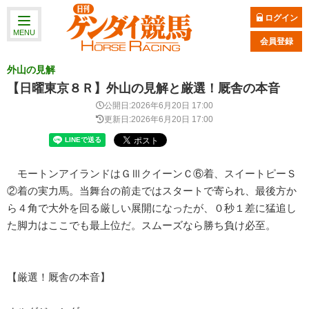
ログイン
MENU
会員登録
外山の見解
【日曜東京８Ｒ】外山の見解と厳選！厩舎の本音
公開日:2026年6月20日 17:00
更新日:2026年6月20日 17:00
モートンアイランドはＧⅢクイーンＣ⑥着、スイートピーＳ
②着の実力馬。当舞台の前走ではスタートで寄られ、最後方か
ら４角で大外を回る厳しい展開になったが、０秒１差に猛追し
た脚力はここでも最上位だ。スムーズなら勝ち負け必至。
【厳選！厩舎の本音】