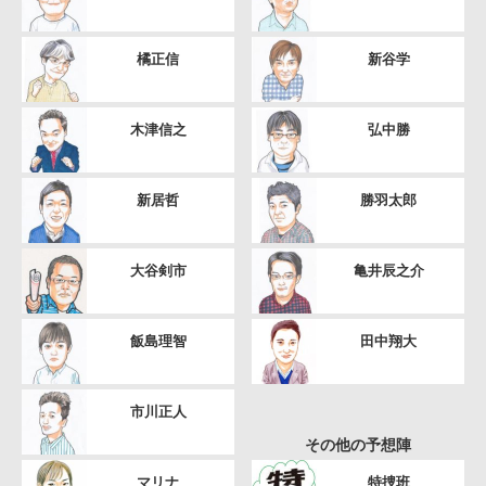
橘正信
新谷学
木津信之
弘中勝
新居哲
勝羽太郎
大谷剣市
亀井辰之介
飯島理智
田中翔大
市川正人
その他の予想陣
マリナ
特捜班