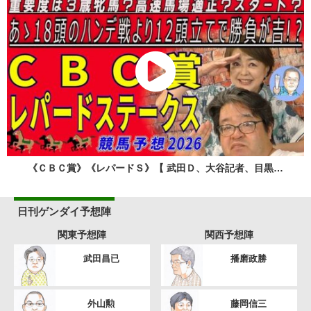
《ＣＢＣ賞》《レパードＳ》【 武田Ｄ、大谷記者、目黒…
日刊ゲンダイ予想陣
関東予想陣
関西予想陣
武田昌已
播磨政勝
外山勲
藤岡信三