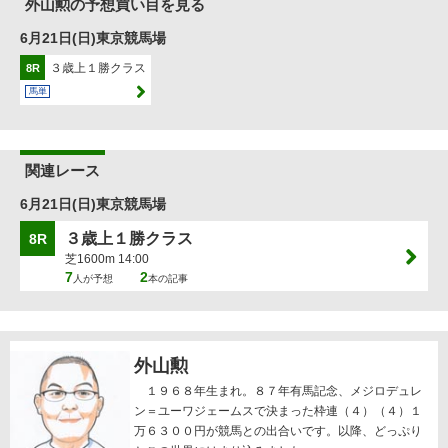
外山勲の予想買い目を見る
6月21日(日)東京競馬場
３歳上１勝クラス
8R
馬単
関連レース
6月21日(日)東京競馬場
３歳上１勝クラス
8R
芝1600m 14:00
7
2
人が予想
本の記事
外山勲
１９６８年生まれ。８７年有馬記念、メジロデュレ
ン＝ユーワジェームスで決まった枠連（４）（４）１
万６３００円が競馬との出合いです。以降、どっぷり