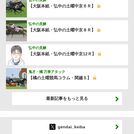
【大阪本紙・弘中の土曜中京６Ｒ】
弘中の見解
【大阪本紙・弘中の土曜中京８Ｒ】
弘中の見解
【大阪本紙・弘中の土曜中京12Ｒ】
鬼才・橘 万券アタック
【橘の土曜競馬コラム・関越Ｓ】
最新記事をもっと見る
gendai_keiba