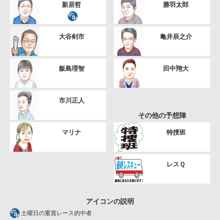
新居哲
勝羽太郎
大谷剣市
亀井辰之介
飯島理智
田中翔大
市川正人
その他の予想陣
マリナ
特捜班
レスＱ
アイコンの説明
土曜日の重賞レース的中者