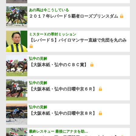
あの馬は今こうしている
２０１７年レパードＳ覇者ローズプリンスダム
ミスターＸの帯封ミッション
【レパードＳ】パイロマンサー直線で先団を丸のみ
弘中の見解
【大阪本紙・弘中のＣＢＣ賞】
弘中の見解
【大阪本紙・弘中の日曜中京６Ｒ】
弘中の見解
【大阪本紙・弘中の日曜中京８Ｒ】
最終レスキュー 最後にアナタを助…