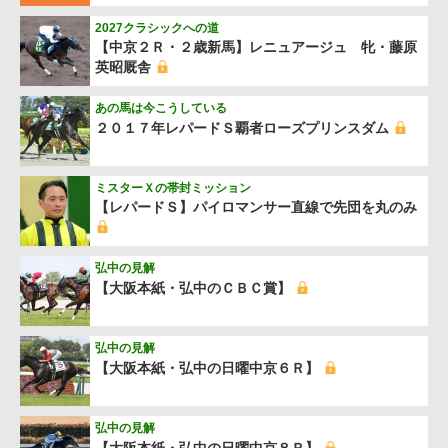
2027クラシックへの道
【中京２Ｒ・２歳新馬】レニュアージュ 牝・藤原
英昭厩舎
あの馬は今こうしている
２０１７年レパードＳ覇者ローズプリンスダム
ミスターＸの帯封ミッション
【レパードＳ】パイロマンサー直線で先団を丸のみ
弘中の見解
【大阪本紙・弘中のＣＢＣ賞】
弘中の見解
【大阪本紙・弘中の日曜中京６Ｒ】
弘中の見解
【大阪本紙・弘中の日曜中京８Ｒ】