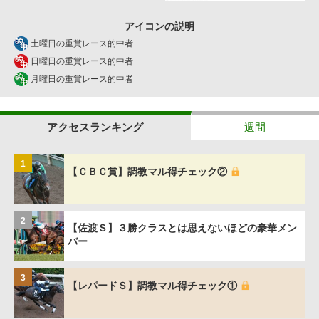
アイコンの説明
土曜日の重賞レース的中者
日曜日の重賞レース的中者
月曜日の重賞レース的中者
アクセスランキング
週間
1
【ＣＢＣ賞】調教マル得チェック②
2
【佐渡Ｓ】３勝クラスとは思えないほどの豪華メン
バー
3
【レパードＳ】調教マル得チェック①