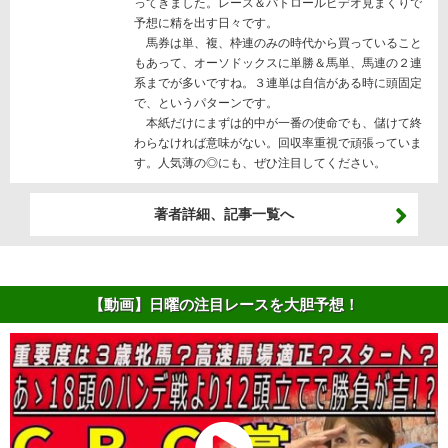
ってきました。レース＆パトロールビデオ見まくりで
予想に精を出す日々です。
馬券は単、複、枠連のみの時代から買っていること
もあって、オーソドックスに単勝＆馬単、馬連の２連
系までが多いですね。３連単は自信がある時に頭固定
で、というパターンです。
本紙だけにまずは的中が一番の使命でも、儲けて終
わらなければ意味がない。回収率重視で頑張っていま
す。人気薄の◎にも、ぜひ注目してください。
著者詳細、記事一覧へ
【動画】日曜の注目レースを大胆予想！