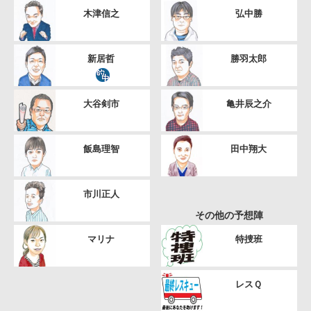
木津信之
弘中勝
新居哲
勝羽太郎
大谷剣市
亀井辰之介
飯島理智
田中翔大
市川正人
その他の予想陣
マリナ
特捜班
レスＱ