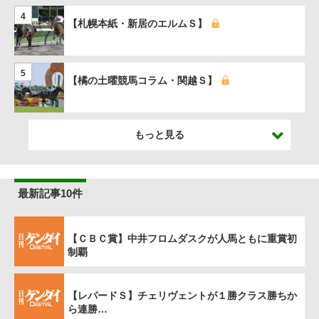
4
【札幌本紙・新居のエルムＳ】
5
【橘の土曜競馬コラム・関越Ｓ】
もっと見る
最新記事10件
【ＣＢＣ賞】中井フロムダスクが人馬ともに重賞初
制覇
【レパードＳ】チェリヴェントが１勝クラス勝ちか
ら連勝…