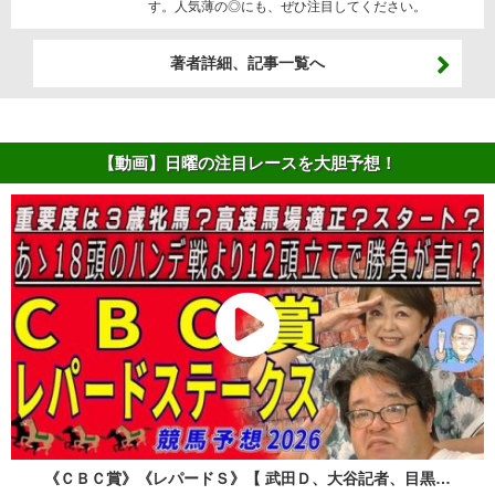
す。人気薄の◎にも、ぜひ注目してください。
著者詳細、記事一覧へ
【動画】日曜の注目レースを大胆予想！
《ＣＢＣ賞》《レパードＳ》【 武田Ｄ、大谷記者、目黒…