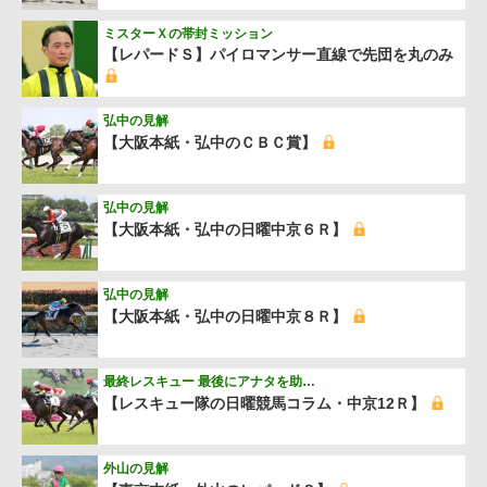
ミスターＸの帯封ミッション
【レパードＳ】パイロマンサー直線で先団を丸のみ
弘中の見解
【大阪本紙・弘中のＣＢＣ賞】
弘中の見解
【大阪本紙・弘中の日曜中京６Ｒ】
弘中の見解
【大阪本紙・弘中の日曜中京８Ｒ】
最終レスキュー 最後にアナタを助…
【レスキュー隊の日曜競馬コラム・中京12Ｒ】
外山の見解