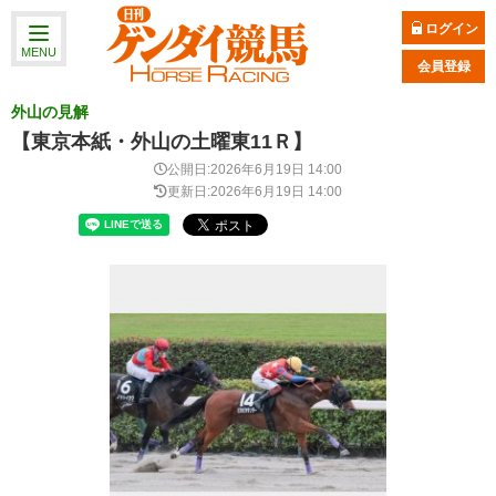
ログイン
MENU
会員登録
外山の見解
【東京本紙・外山の土曜東11Ｒ】
公開日:2026年6月19日 14:00
更新日:2026年6月19日 14:00