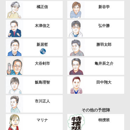
橘正信
新谷学
木津信之
弘中勝
新居哲
勝羽太郎
大谷剣市
亀井辰之介
飯島理智
田中翔大
市川正人
その他の予想陣
マリナ
特捜班