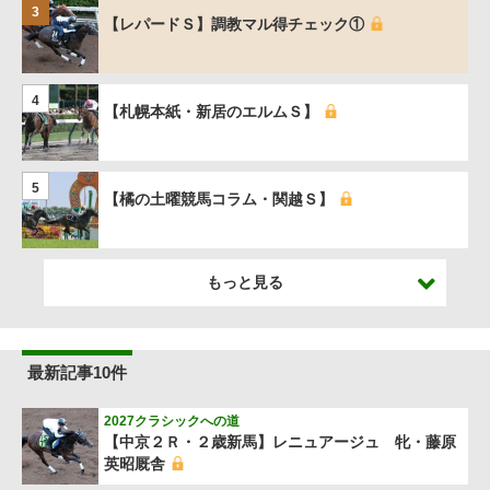
3
【レパードＳ】調教マル得チェック①
4
【札幌本紙・新居のエルムＳ】
5
【橘の土曜競馬コラム・関越Ｓ】
もっと見る
最新記事10件
2027クラシックへの道
【中京２Ｒ・２歳新馬】レニュアージュ 牝・藤原
英昭厩舎