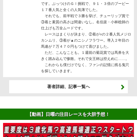
です。ぶっつけのＧⅠ挑戦で、９１・３倍のブービー
１７番人気と全くの人気薄でした。
それでも、前半戦で３勝を挙げ、チューリップ賞で
③着と素質の高さは間違いなし。名伯楽・小林稔師の
仕上げも万全ムードです。
レースはまくりが決まり、②着が○の２番人気メジロ
カンムリ、③着が▲のニシノフラワー。導入２年目の
馬連が７万４７０円もつけて喜びました。
ただ、こんなことも。１週前の菊花賞では馬券を大
きく踏み込んで惨敗。それで女王杯は控えめに……。
これからも僕だけでなく、ファンの記憶に残る鬼穴
を探していきます。
著者詳細、記事一覧へ
【動画】日曜の注目レースを大胆予想！