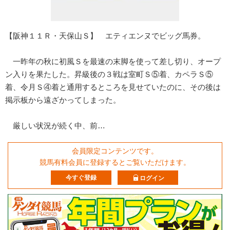
【阪神１１Ｒ・天保山Ｓ】 エティエンヌでビッグ馬券。
一昨年の秋に初風Ｓを最速の末脚を使って差し切り、オープ
ン入りを果たした。昇級後の３戦は室町Ｓ⑤着、カペラＳ⑤
着、令月Ｓ④着と通用するところを見せていたのに、その後は
掲示板から遠ざかってしまった。
厳しい状況が続く中、前…
会員限定コンテンツです。
競馬有料会員に登録するとご覧いただけます。
今すぐ登録
ログイン