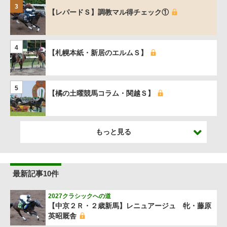
3
【レパードＳ】調教マル得チェック①
4
【札幌本紙・新居のエルムＳ】
5
【橘の土曜競馬コラム・関越Ｓ】
もっと見る
最新記事10件
2027クラシックへの道
【中京２Ｒ・２歳新馬】レニュアージュ 牝・藤原
英昭厩舎