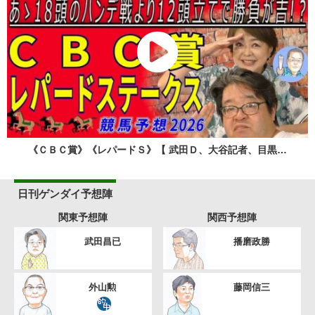
《ＣＢＣ賞》《レパードＳ》【 武田Ｄ、大谷記者、目黒…
日刊ゲンダイ予想陣
関東予想陣
関西予想陣
武田昌已
播磨政勝
外山勲
藤岡信三