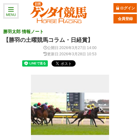
ログイン
MENU
会員登録
勝羽太郎 情報ノート
【勝羽の土曜競馬コラム・日経賞】
公開日:2026年3月27日 14:00
更新日:2026年3月28日 10:53