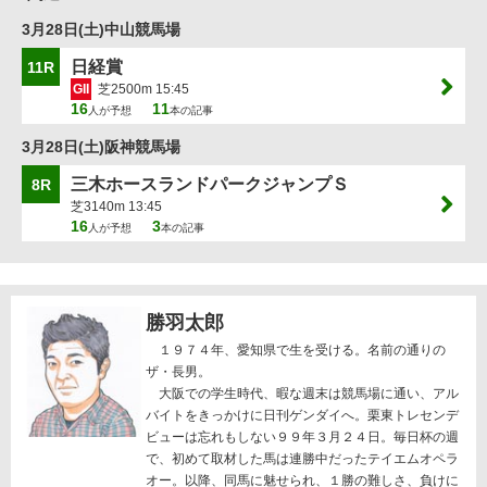
3月28日(土)中山競馬場
日経賞
11R
GII
芝2500m 15:45
16
11
人が予想
本の記事
3月28日(土)阪神競馬場
三木ホースランドパークジャンプＳ
8R
芝3140m 13:45
16
3
人が予想
本の記事
勝羽太郎
１９７４年、愛知県で生を受ける。名前の通りの
ザ・長男。
大阪での学生時代、暇な週末は競馬場に通い、アル
バイトをきっかけに日刊ゲンダイへ。栗東トレセンデ
ビューは忘れもしない９９年３月２４日。毎日杯の週
で、初めて取材した馬は連勝中だったテイエムオペラ
オー。以降、同馬に魅せられ、１勝の難しさ、負けに