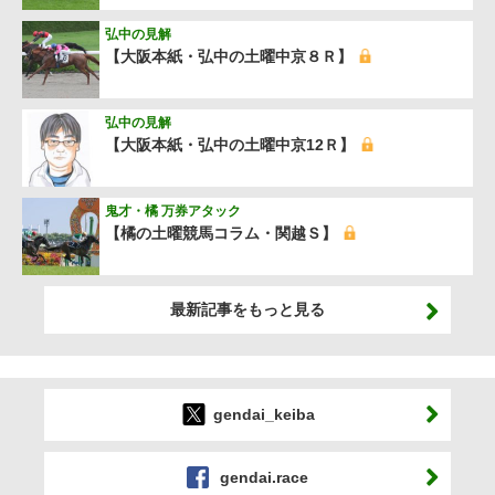
弘中の見解
【大阪本紙・弘中の土曜中京８Ｒ】
弘中の見解
【大阪本紙・弘中の土曜中京12Ｒ】
鬼才・橘 万券アタック
【橘の土曜競馬コラム・関越Ｓ】
最新記事をもっと見る
gendai_keiba
gendai.race