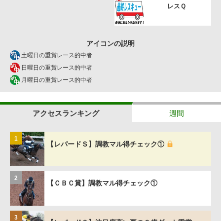
レスＱ
アイコンの説明
土曜日の重賞レース的中者
日曜日の重賞レース的中者
月曜日の重賞レース的中者
アクセスランキング
週間
1
【レパードＳ】調教マル得チェック①
2
【ＣＢＣ賞】調教マル得チェック①
3