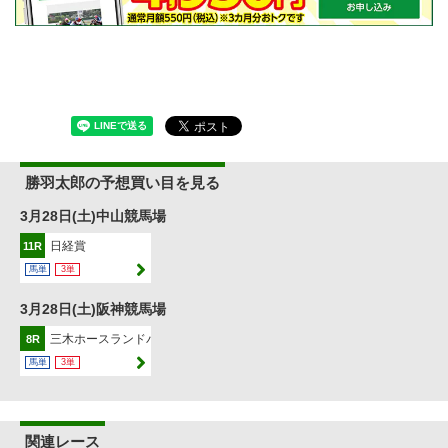
勝羽太郎の予想買い目を見る
3月28日(土)中山競馬場
日経賞
11R
馬単
3単
3月28日(土)阪神競馬場
三木ホースランドパークジャンプＳ
8R
馬単
3単
関連レース