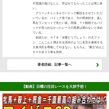
不思議の負けなしと、学ばせてもらったことは実に多
い。
グリーンチャンネルでパドック解説をさせていただ
いているが、パドック党であり、大の馬体好き。返し
馬をワンセットで見たい派。現場、ＴＶ観戦でもパド
ックが見られなかったレースの馬券は買わないと決め
ている。
余談だが、ＨＴＢ「水曜どうでしょう」の大ファ
ン。こんこんと湧き出る清水のように名言を連発する
大泉洋氏を尊敬してやまない。もちろん、“藩士”ゆえに
ＤＶＤ全３０巻を所持。
著者詳細、記事一覧へ
【動画】日曜の注目レースを大胆予想！