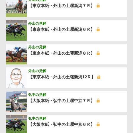
【東京本紙・外山の土曜新潟７Ｒ】
外山の見解
【東京本紙・外山の土曜新潟６Ｒ】
外山の見解
【東京本紙・外山の土曜新潟８Ｒ】
外山の見解
【東京本紙・外山の土曜新潟12Ｒ】
弘中の見解
【大阪本紙・弘中の土曜中京７Ｒ】
弘中の見解
【大阪本紙・弘中の土曜中京６Ｒ】