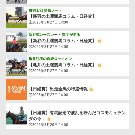
勝羽太郎 情報ノート
【勝羽の土曜競馬コラム・日経賞】
2026年3月27日 14:00
新谷式レースレート 数字が走る
【新谷の土曜競馬コラム・日経賞】
2026年3月27日 14:00
亀井記者の血統ロックオン
【亀井の土曜競馬コラム・日経賞】
2026年3月27日 14:00
【日経賞】出走全馬の特選情報
2026年3月27日 14:00
【日経賞】有馬記念で波乱を呼んだコスモキュラン
ダの今…
2026年3月26日 14:00