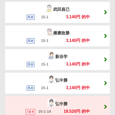
武田昌已
3,140円
的中
15-1
馬単
播磨政勝
3,140円
的中
15-1
馬単
新谷学
3,140円
的中
15-1
馬単
弘中勝
3,140円
的中
15-1
馬単
弘中勝
18,520円
的中
15-1-14
3連単