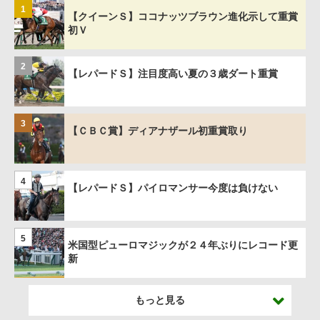
1
【クイーンＳ】ココナッツブラウン進化示して重賞
初Ｖ
2
【レパードＳ】注目度高い夏の３歳ダート重賞
3
【ＣＢＣ賞】ディアナザール初重賞取り
4
【レパードＳ】パイロマンサー今度は負けない
5
米国型ピューロマジックが２４年ぶりにレコード更
新
もっと見る