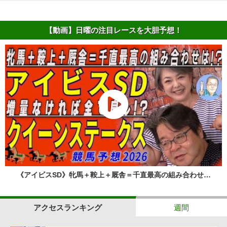
【動画】日曜の注目レースを大胆予想！
《アイビスSD》牝馬＋鞍上＋厩舎＝千直最高の組み合わせ…
アクセスランキング
週間