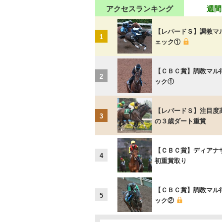
アクセスランキング
週間
【レパードＳ】調教マ
1
ェック①
【ＣＢＣ賞】調教マル
2
ック①
【レパードＳ】注目度
3
の３歳ダート重賞
【ＣＢＣ賞】ディアナ
4
初重賞取り
【ＣＢＣ賞】調教マル
5
ック②