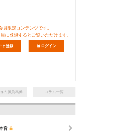
会員限定コンテンツです。
会員に登録するとご覧いただけます。
ログイン
すぐ登録
ョの勝負馬券
コラム一覧
本音