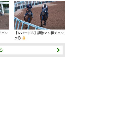
チェッ
【レパードＳ】調教マル得チェッ
ク②
る