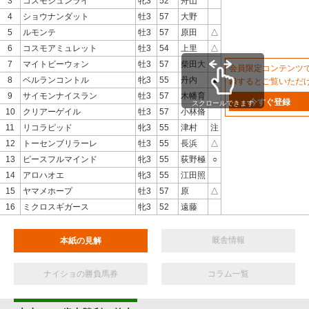
3
コスモシュンライ
牝3
52
舟山
4
ショウナンダット
牡3
57
大野
5
ルモンテ
牡3
57
原田
△
6
コスモアミュレット
牡3
54
上里
△
7
マイトビーウォン
牡3
57
柴田大
会員限定コンテンツ
8
ベルランコントル
牝3
55
丹内
▲
録するとご覧いただ
9
サイモンナイスラン
牡3
57
木幡育
今すぐ登録
スクロールできます
10
クリアーゲイル
牡3
57
小林脩
11
リコラピッド
牝3
55
津村
注
12
トーセンブリラーレ
牡3
55
長浜
△
13
ピースフルマインド
牝3
55
荻野極
○
14
アロハオエ
牝3
55
江田照
15
ヤマメホープ
牡3
57
原
△
16
ミクロスギガース
牝3
52
遠藤
厩舎情報
本紙の見解
ナイショの勝負馬券
コラム一覧