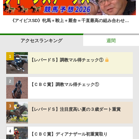
《アイビスSD》牝馬＋鞍上＋厩舎＝千直最高の組み合わせ…
アクセスランキング
週間
1
【レパードＳ】調教マル得チェック①
2
【ＣＢＣ賞】調教マル得チェック①
3
【レパードＳ】注目度高い夏の３歳ダート重賞
4
【ＣＢＣ賞】ディアナザール初重賞取り