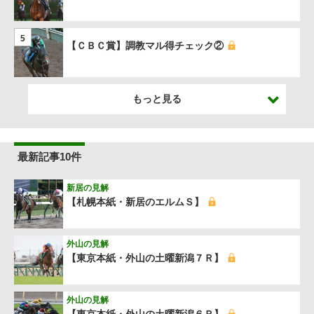
5
【ＣＢＣ賞】調教マル得チェック②
もっと見る
最新記事10件
新居の見解
【札幌本紙・新居のエルムＳ】
外山の見解
【東京本紙・外山の土曜新潟７Ｒ】
外山の見解