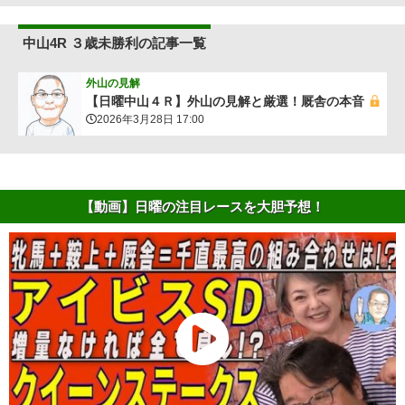
中山4R ３歳未勝利の記事一覧
外山の見解
【日曜中山４Ｒ】外山の見解と厳選！厩舎の本音
2026年3月28日 17:00
【動画】日曜の注目レースを大胆予想！