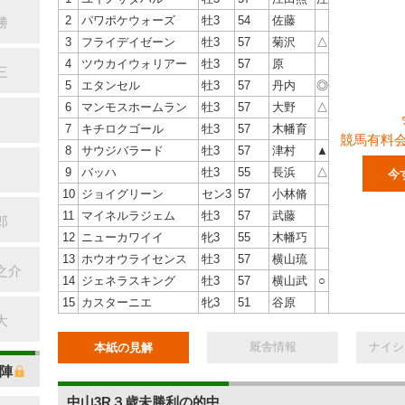
2
パワポケウォーズ
牡3
54
佐藤
勝
3
フライデイゼーン
牡3
57
菊沢
△
4
ツウカイウォリアー
牡3
57
原
三
5
エタンセル
牡3
57
丹内
◎
6
マンモスホームラン
牡3
57
大野
△
7
キチロクゴール
牡3
57
木幡育
競馬有料
8
サウジバラード
牡3
57
津村
▲
9
バッハ
牡3
55
長浜
△
今
10
ジョイグリーン
セン3
57
小林脩
11
マイネルラジェム
牡3
57
武藤
郎
12
ニューカワイイ
牝3
55
木幡巧
13
ホウオウライセンス
牡3
57
横山琉
之介
14
ジェネラスキング
牡3
57
横山武
○
15
カスターニエ
牝3
51
谷原
大
厩舎情報
ナイシ
本紙の見解
陣
中山3R３歳未勝利の的中