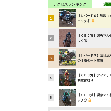
アクセスランキング
週間
【レパードＳ】調教マ
1
ェック①
【ＣＢＣ賞】調教マル
2
ック①
【レパードＳ】注目度
3
の３歳ダート重賞
【ＣＢＣ賞】ディアナ
4
初重賞取り
【ＣＢＣ賞】調教マル
5
ック②