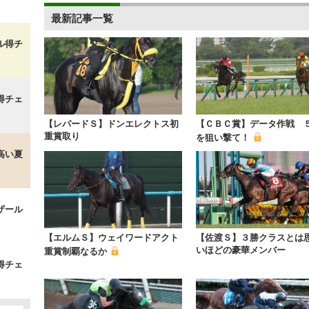
最新記事一覧
ル得チ
得チェ
【レパードＳ】ドンエレクトス初
【ＣＢＣ賞】データ作戦 
重賞取り
を狙い撃て！
高い夏
ザール
【エルムＳ】ウェイワードアクト
【佐渡Ｓ】３勝クラスとは
いほどの豪華メンバー
重賞制覇なるか
得チェ