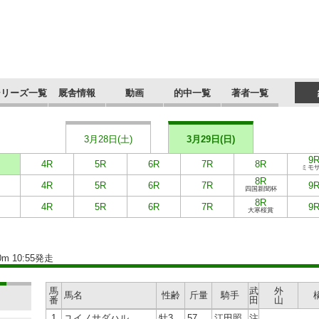
シリーズ一覧
厩舎情報
動画
的中一覧
著者一覧
3月28日(土)
3月29日(日)
9
4R
5R
6R
7R
8R
ミモ
8R
4R
5R
6R
7R
9
四国新聞杯
8R
4R
5R
6R
7R
9
大寒桜賞
0m 10:55発走
馬
武
外
馬名
性齢
斤量
騎手
番
田
山
1
ユイノサダハル
牡3
57
江田照
注