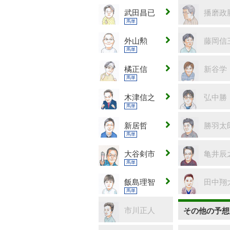
武田昌已
播磨政
馬単
外山勲
藤岡信
馬単
橘正信
新谷学
馬単
木津信之
弘中勝
馬単
新居哲
勝羽太
馬単
大谷剣市
亀井辰
馬単
飯島理智
田中翔
馬単
市川正人
その他の予想