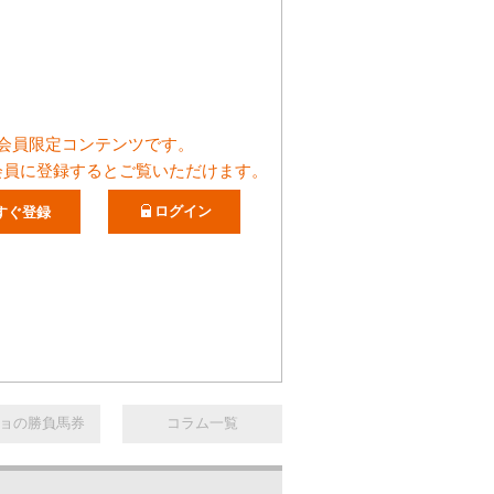
会員限定コンテンツです。
会員に登録するとご覧いただけます。
ログイン
すぐ登録
ョの勝負馬券
コラム一覧