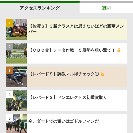
アクセスランキング
週間
1
【佐渡Ｓ】３勝クラスとは思えないほどの豪華メン
バー
2
【ＣＢＣ賞】データ作戦 ５歳勢を狙い撃て！
3
【レパードＳ】調教マル得チェック①
4
【レパードＳ】ドンエレクトス初重賞取り
5
今、ダートでの狙いはゴドルフィンだ