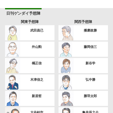
日刊ゲンダイ予想陣
関東予想陣
関西予想陣
武田昌已
播磨政勝
外山勲
藤岡信三
橘正信
新谷学
木津信之
弘中勝
新居哲
勝羽太郎
大谷剣市
亀井辰之介