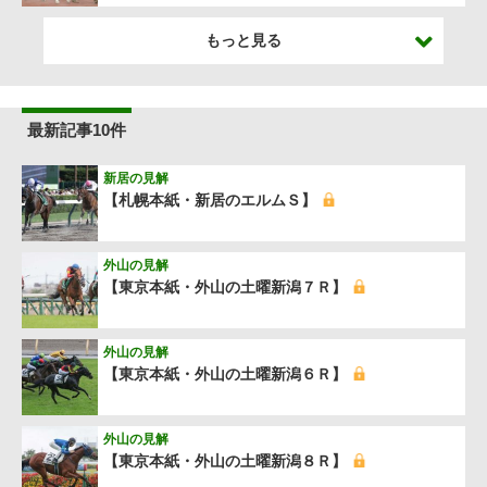
もっと見る
最新記事10件
新居の見解
【札幌本紙・新居のエルムＳ】
外山の見解
【東京本紙・外山の土曜新潟７Ｒ】
外山の見解
【東京本紙・外山の土曜新潟６Ｒ】
外山の見解
【東京本紙・外山の土曜新潟８Ｒ】