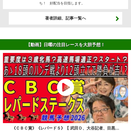
ち！ 好配当を目指します。
著者詳細、記事一覧へ
【動画】日曜の注目レースを大胆予想！
《ＣＢＣ賞》《レパードＳ》【 武田Ｄ、大谷記者、目黒…