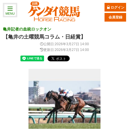
ログイン
MENU
会員登録
亀井記者の血統ロックオン
【亀井の土曜競馬コラム・日経賞】
公開日:2026年3月27日 14:00
更新日:2026年3月27日 14:00