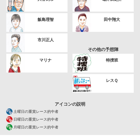
飯島理智
田中翔大
市川正人
その他の予想陣
マリナ
特捜班
レスＱ
アイコンの説明
土曜日の重賞レース的中者
日曜日の重賞レース的中者
月曜日の重賞レース的中者