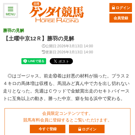
ログイン
MENU
会員登録
勝羽の見解
【土曜中京12Ｒ】勝羽の見解
公開日:2026年3月13日 14:00
更新日:2026年3月13日 14:00
◎はゴージャス。前走⑩着は好悪の材料が揃った。プラス２
４キロの馬体増は収穫も、馬混みど真ん中で力を出し切れない
走りとなった。先週はＣウッドで金鯱賞出走のセキトバイース
トに互角以上の動き。勝った中京、癖を知る浜中で変わる。
会員限定コンテンツです。
競馬有料会員に登録するとご覧いただけます。
今すぐ登録
ログイン