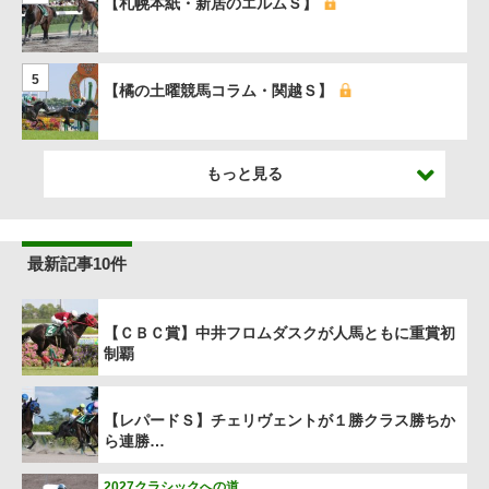
【札幌本紙・新居のエルムＳ】
5
【橘の土曜競馬コラム・関越Ｓ】
もっと見る
最新記事10件
【ＣＢＣ賞】中井フロムダスクが人馬ともに重賞初
制覇
【レパードＳ】チェリヴェントが１勝クラス勝ちか
ら連勝…
2027クラシックへの道