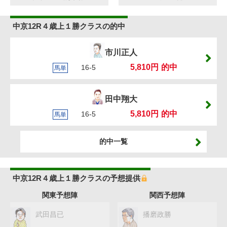
中京12R４歳上１勝クラスの的中
市川正人
5,810円
的中
16-5
馬単
田中翔大
5,810円
的中
16-5
馬単
的中一覧
中京12R４歳上１勝クラスの予想提供
関東予想陣
関西予想陣
武田昌已
播磨政勝