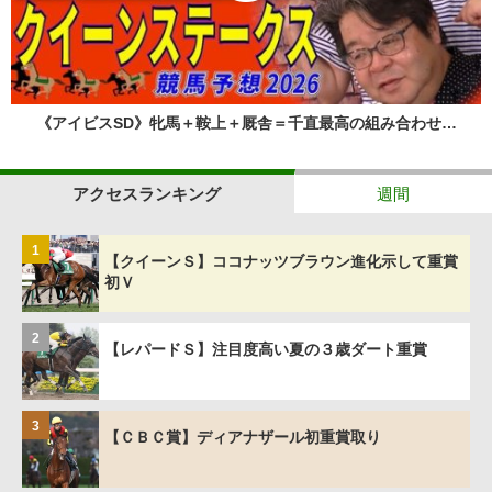
《アイビスSD》牝馬＋鞍上＋厩舎＝千直最高の組み合わせ…
アクセスランキング
週間
1
【クイーンＳ】ココナッツブラウン進化示して重賞
初Ｖ
2
【レパードＳ】注目度高い夏の３歳ダート重賞
3
【ＣＢＣ賞】ディアナザール初重賞取り