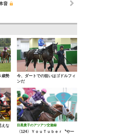
本音
５歳勢
今、ダートでの狙いはゴドルフィ
ンだ
思えな
目黒貴子のアツアツ交遊録
〈124〉ＹｏｕＴｕｂｅｒ〝やー