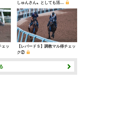
しゅんさん〟としても活…
チェッ
【レパードＳ】調教マル得チェッ
ク②
る