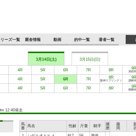
シリーズ一覧
厩舎情報
動画
的中一覧
著者一覧
3月14日(土)
3月15日(日)
9
4R
5R
6R
7R
8R
房総
8R
9
4R
5R
6R
7R
阪神スプリングＪ
讃岐
9
4R
5R
6R
7R
8R
鶴舞
0m 12:40発走
馬
播
藤
馬名
性齢
斤量
騎手
番
磨
岡
1
シゲルオトヒメ
牝7
56
酒井