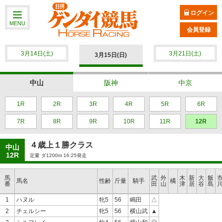
ログイン
MENU
会員登録
3月14日(土)
3月21日(土)
3月15日(日)
中山
阪神
中京
1R
2R
3R
4R
5R
6R
7R
8R
9R
10R
11R
12R
４歳上１勝クラス
中山
12R
定量 ダ1200m 16:25発走
馬
武
外
木
新
大
飯
馬名
性齢
斤量
騎手
橘
番
田
山
津
居
谷
島
1
ハヌル
牝5
56
嶋田
△
2
チェルシー
牝5
56
横山武
▲