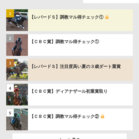
1
【レパードＳ】調教マル得チェック①
2
【ＣＢＣ賞】調教マル得チェック①
3
【レパードＳ】注目度高い夏の３歳ダート重賞
4
【ＣＢＣ賞】ディアナザール初重賞取り
5
【ＣＢＣ賞】調教マル得チェック②