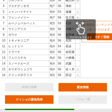
3
シルフレイ
牝4
56
横山和
◎
4
ブエナディオサ
牝7
56
津村
5
シャンハイナイト
牝4
53
遠藤
△
6
フォンメイリー
牝7
56
笹川翼
○
7
ルージュベルベット
牝5
53
石田
会員限定コンテンツ
8
ウインアリス
牝5
56
木幡巧
とご覧いただけます
9
ガラク
牝4
56
荻野極
注
今すぐ登録
スクロールできます
10
トキメキジニア
牝4
56
丸田
11
ヒットミー
牝4
54
長浜
12
イラーナ
牝5
56
岩田康
13
フェリスチカ
牝4
56
小林脩
14
スノークルーズ
牝4
56
武藤
15
ホウオウショコラ
牝4
56
佐々木
△
16
クインズポラリス
牝5
56
田辺
△
本紙の見解
厩舎情報
コラム一覧
ナイショの勝負馬券