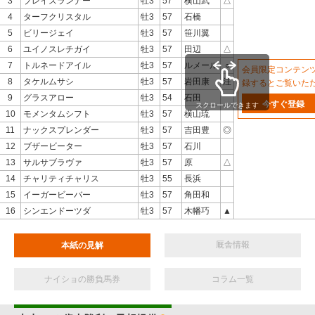
3
ブレイズランナー
牡3
57
横山武
△
4
ターフクリスタル
牡3
57
石橋
5
ビリージェイ
牡3
57
笹川翼
6
ユイノスレチガイ
牡3
57
田辺
△
7
トルネードアイル
牡3
57
ルメール
○
会員限定コンテン
8
タケルムサシ
牡3
57
岩田康
注
録するとご覧いた
9
グラスアロー
牡3
54
石田
今すぐ登録
スクロールできます
10
モメンタムシフト
牡3
57
横山琉
11
ナックスプレンダー
牡3
57
吉田豊
◎
12
ブザービーター
牡3
57
石川
13
サルサブラヴァ
牡3
57
原
△
14
チャリティチャリス
牡3
55
長浜
15
イーガービーバー
牡3
57
角田和
16
シンエンドーツダ
牡3
57
木幡巧
▲
厩舎情報
本紙の見解
ナイショの勝負馬券
コラム一覧