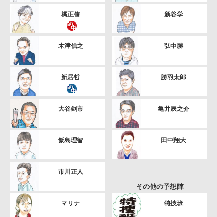
橘正信
新谷学
木津信之
弘中勝
新居哲
勝羽太郎
大谷剣市
亀井辰之介
飯島理智
田中翔大
市川正人
その他の予想陣
マリナ
特捜班