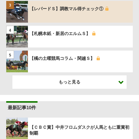
3
【レパードＳ】調教マル得チェック①
4
【札幌本紙・新居のエルムＳ】
5
【橘の土曜競馬コラム・関越Ｓ】
もっと見る
最新記事10件
【ＣＢＣ賞】中井フロムダスクが人馬ともに重賞初
制覇