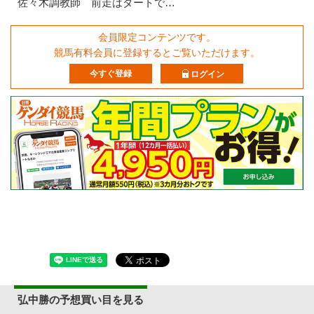
佐々木調教師 前走はダートで…
会員限定コンテンツです。
競馬有料会員に登録するとご覧いただけます。
今すぐ登録
ログイン
弘中勝の予想買い目を見る