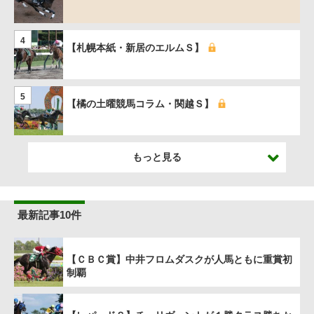
4
【札幌本紙・新居のエルムＳ】
5
【橘の土曜競馬コラム・関越Ｓ】
もっと見る
最新記事10件
【ＣＢＣ賞】中井フロムダスクが人馬ともに重賞初
制覇