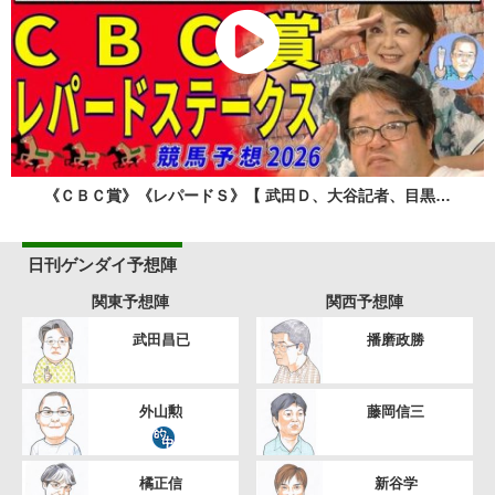
《ＣＢＣ賞》《レパードＳ》【 武田Ｄ、大谷記者、目黒…
日刊ゲンダイ予想陣
関東予想陣
関西予想陣
武田昌已
播磨政勝
外山勲
藤岡信三
橘正信
新谷学