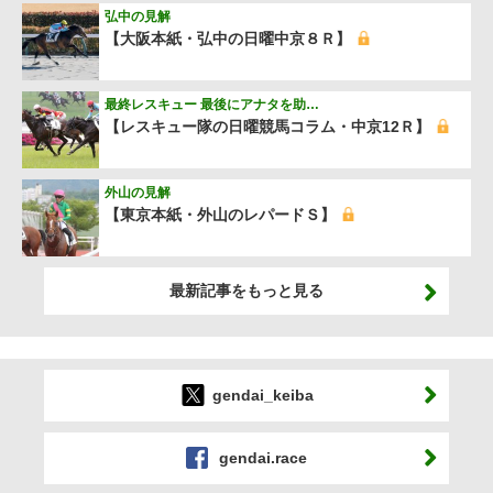
弘中の見解
【大阪本紙・弘中の日曜中京８Ｒ】
最終レスキュー 最後にアナタを助…
【レスキュー隊の日曜競馬コラム・中京12Ｒ】
外山の見解
【東京本紙・外山のレパードＳ】
最新記事をもっと見る
gendai_keiba
gendai.race