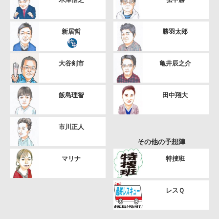
新居哲
勝羽太郎
大谷剣市
亀井辰之介
飯島理智
田中翔大
市川正人
その他の予想陣
マリナ
特捜班
レスＱ