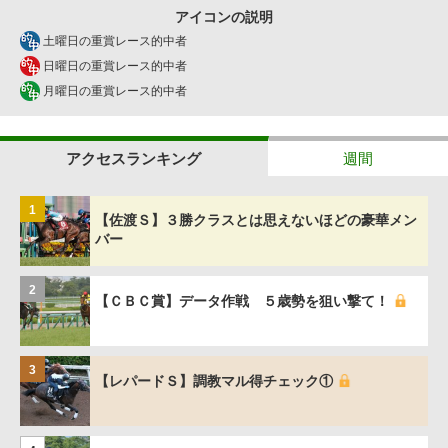
アイコンの説明
土曜日の重賞レース的中者
日曜日の重賞レース的中者
月曜日の重賞レース的中者
アクセスランキング
週間
1
【佐渡Ｓ】３勝クラスとは思えないほどの豪華メン
バー
2
【ＣＢＣ賞】データ作戦 ５歳勢を狙い撃て！
3
【レパードＳ】調教マル得チェック①