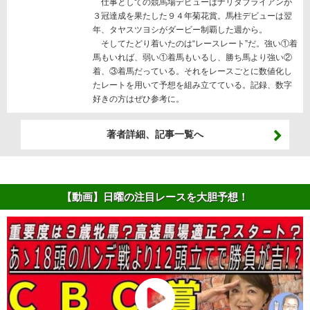
仕事としての競馬場デビューはナリタブライアンが
３冠達成を果たした９４年菊花賞。馬柱デビューは翌
年、タヤスツヨシがダービー制覇した週から。
そしてたどり着いたのは“レースレート”だ。強い①着
馬もいれば、弱い①着馬もいるし、勝ち馬より強い②
着、③着馬だっている。それをレースごとに数値化し
たレートを用いて予想を組み立てている。記録、数字
好きの方はぜひ参考に。
著者詳細、記事一覧へ
【動画】日曜の注目レースを大胆予想！