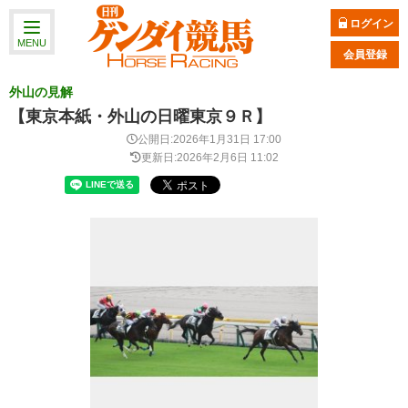
ログイン
MENU
会員登録
外山の見解
【東京本紙・外山の日曜東京９Ｒ】
公開日:2026年1月31日 17:00
更新日:2026年2月6日 11:02