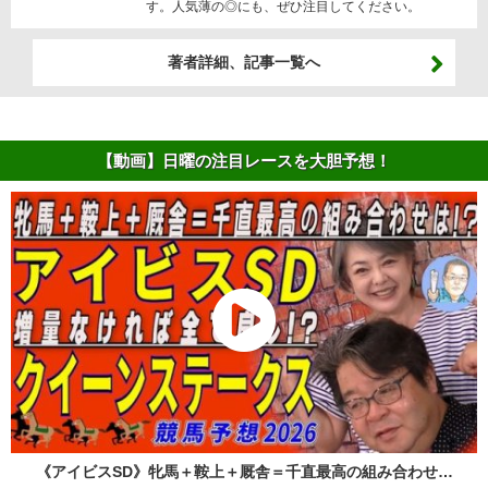
す。人気薄の◎にも、ぜひ注目してください。
著者詳細、記事一覧へ
【動画】日曜の注目レースを大胆予想！
《アイビスSD》牝馬＋鞍上＋厩舎＝千直最高の組み合わせ…