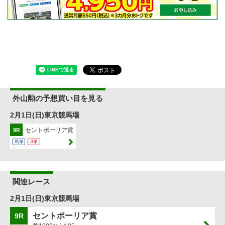
外山勲の予想買い目を見る
2月1日(日)東京競馬場
セントポーリア賞
9R
馬単
3単
関連レース
2月1日(日)東京競馬場
セントポーリア賞
9R