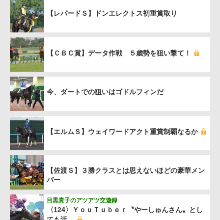
【レパードＳ】ドンエレクトス初重賞取り
【ＣＢＣ賞】データ作戦 ５歳勢を狙い撃て！
今、ダートでの狙いはゴドルフィンだ
【エルムＳ】ウェイワードアクト重賞制覇なるか
【佐渡Ｓ】３勝クラスとは思えないほどの豪華メン
バー
目黒貴子のアツアツ交遊録
〈124〉ＹｏｕＴｕｂｅｒ〝やーしゅんさん〟とし
ても活…