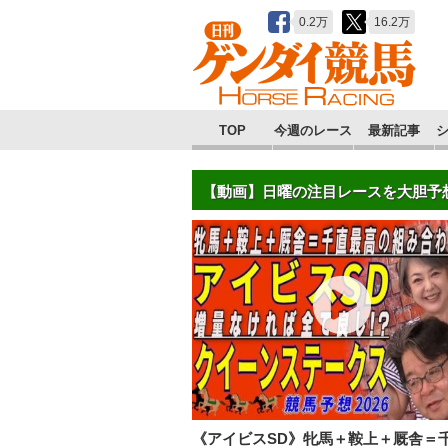
0.2万
16.2万
TOP
今週のレース
最新記事
【動画】日曜の注目レースを大胆予
《アイビスSD》牝馬＋鞍上＋厩舎＝