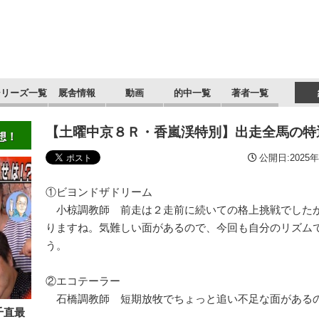
シリーズ一覧
厩舎情報
動画
的中一覧
著者一覧
【土曜中京８Ｒ・香嵐渓特別】出走全馬の特
想！
公開日:2025年
①ビヨンドザドリーム
小椋調教師 前走は２走前に続いての格上挑戦でした
りますね。気難しい面があるので、今回も自分のリズム
う。
②エコテーラー
石橋調教師 短期放牧でちょっと追い不足な面がある
千直最