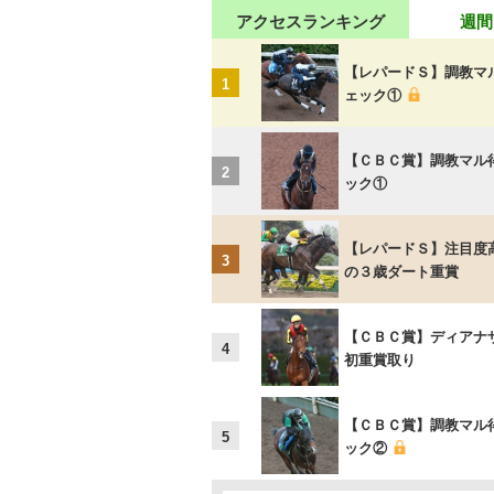
アクセスランキング
週間
【レパードＳ】調教マ
1
ェック①
【ＣＢＣ賞】調教マル
2
ック①
【レパードＳ】注目度
3
の３歳ダート重賞
【ＣＢＣ賞】ディアナ
4
初重賞取り
【ＣＢＣ賞】調教マル
5
ック②