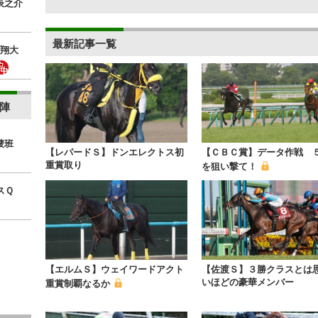
辰之介
最新記事一覧
翔大
陣
捜班
【レパードＳ】ドンエレクトス初
【ＣＢＣ賞】データ作戦 
重賞取り
を狙い撃て！
スＱ
【エルムＳ】ウェイワードアクト
【佐渡Ｓ】３勝クラスとは
いほどの豪華メンバー
重賞制覇なるか