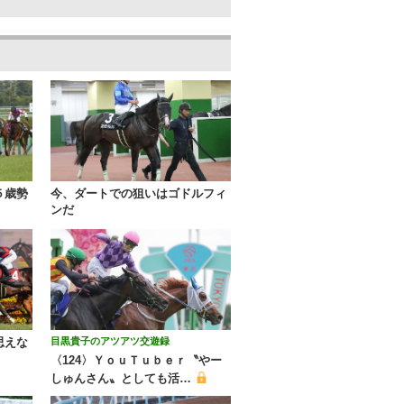
５歳勢
今、ダートでの狙いはゴドルフィ
ンだ
思えな
目黒貴子のアツアツ交遊録
〈124〉ＹｏｕＴｕｂｅｒ〝やー
しゅんさん〟としても活…