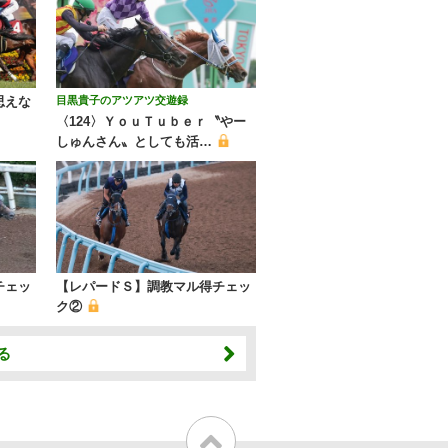
思えな
目黒貴子のアツアツ交遊録
〈124〉ＹｏｕＴｕｂｅｒ〝やー
しゅんさん〟としても活…
チェッ
【レパードＳ】調教マル得チェッ
ク②
る