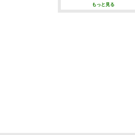
もっと見る