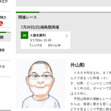
辰之介
関連レース
翔大
7月20日(日)福島競馬場
３歳未勝利
2R
陣
ダ1700m 10:45
7
2
人が予想
本の記事
捜班
外山勲
スＱ
１９６８年生まれ。８７年
ムスで決まった枠連（４）
す。以降、どっぷりとこの
９１年入社。ダービーで言
は３０年に。
予想は取材の感触とレース
からは、後者に重きを置く
ビデオ見まくりで予想に精