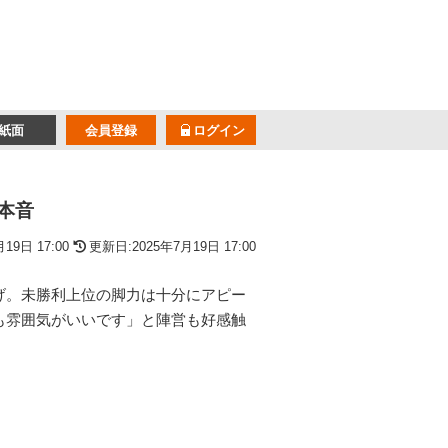
紙面
会員登録
ログイン
本音
19日 17:00
更新日:2025年7月19日 17:00
げ。未勝利上位の脚力は十分にアピー
も雰囲気がいいです」と陣営も好感触
。