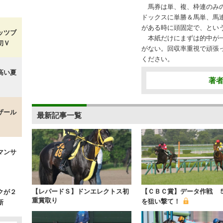
馬券は単、複、枠連のみの
ドックスに単勝＆馬単、馬
がある時に頭固定で、とい
ッツブ
本紙だけにまずは的中が一
初Ｖ
がない。回収率重視で頑張
ください。
高い夏
著
ザール
最新記事一覧
マンサ
【レパードＳ】ドンエレクトス初
【ＣＢＣ賞】データ作戦 
クが２
重賞取り
を狙い撃て！
新