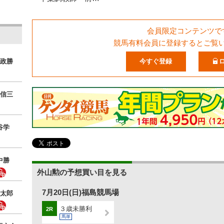
会員限定コンテンツで
競馬有料会員に登録するとご覧
政勝
今すぐ登録
信三
谷学
中勝
外山勲の予想買い目を見る
7月20日(日)福島競馬場
太郎
３歳未勝利
2R
馬単