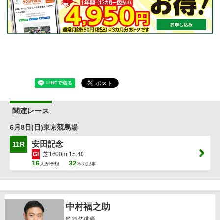
関連レース
6月8日(日)東京競馬場
安田記念
11R
GI
芝1600m 15:40
16
32
人が予想
本の記事
中村福之助
歌舞伎俳優