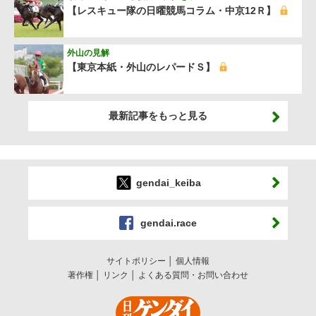
【レスキュー隊の日曜競馬コラム・中京12Ｒ】
外山の見解
【東京本紙・外山のレパードＳ】
最新記事をもっと見る
gendai_keiba
gendai.race
サイトポリシー
個人情報
著作権
リンク
よくある質問・お問い合わせ