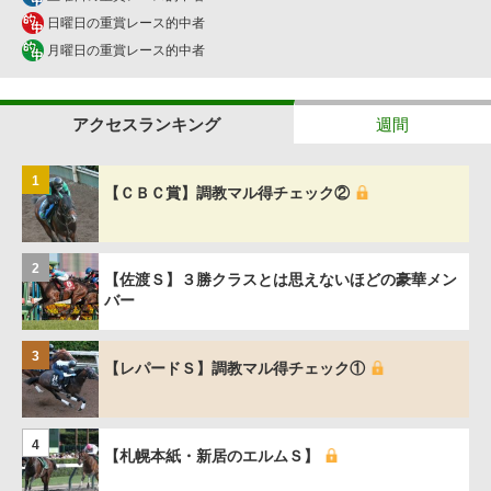
日曜日の重賞レース的中者
月曜日の重賞レース的中者
アクセスランキング
週間
1
【ＣＢＣ賞】調教マル得チェック②
2
【佐渡Ｓ】３勝クラスとは思えないほどの豪華メン
バー
3
【レパードＳ】調教マル得チェック①
4
【札幌本紙・新居のエルムＳ】