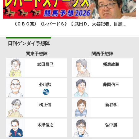
《ＣＢＣ賞》《レパードＳ》【 武田Ｄ、大谷記者、目黒…
日刊ゲンダイ予想陣
関東予想陣
関西予想陣
武田昌已
播磨政勝
外山勲
藤岡信三
橘正信
新谷学
木津信之
弘中勝