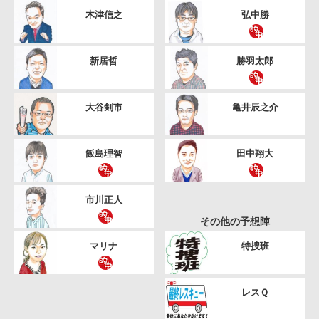
木津信之
弘中勝
新居哲
勝羽太郎
大谷剣市
亀井辰之介
飯島理智
田中翔大
市川正人
その他の予想陣
マリナ
特捜班
レスＱ