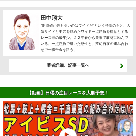
田中翔大
“期待値が最も高いのはワイドだ”という持論のもと、人
気サイドと中穴を絡めたワイド一点勝負を得意とする
レース部の最年少。２２年春から栗東で取材に励んで
いる。一点勝負で磨いた感性と、変幻自在の組み合わ
せで一獲千金を狙う。
著者詳細、記事一覧へ
【動画】日曜の注目レースを大胆予想！