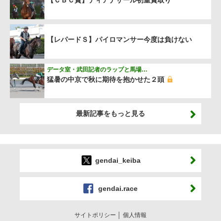
【レパードＳ】パイロマンサー今度は負けない
データ室・武田記者のラップと馬場…
猛暑の中京で秋に期待を抱かせた２頭
最新記事をもっと見る
gendai_keiba
gendai.race
サイトポリシー
個人情報