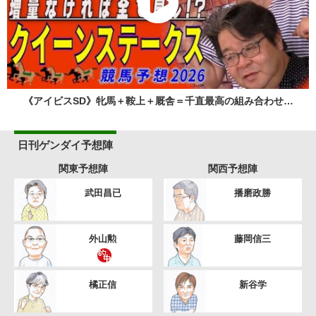
《アイビスSD》牝馬＋鞍上＋厩舎＝千直最高の組み合わせ…
日刊ゲンダイ予想陣
関東予想陣
関西予想陣
武田昌已
播磨政勝
外山勲
藤岡信三
橘正信
新谷学