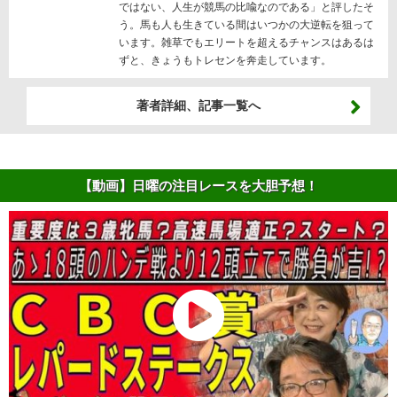
ではない、人生が競馬の比喩なのである」と評したそ
う。馬も人も生きている間はいつかの大逆転を狙って
います。雑草でもエリートを超えるチャンスはあるは
ずと、きょうもトレセンを奔走しています。
著者詳細、記事一覧へ
【動画】日曜の注目レースを大胆予想！