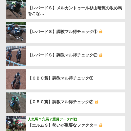
【レパードＳ】メルカントゥール杉山晴流の攻め馬
をこな…
【レパードＳ】調教マル得チェック①
【レパードＳ】調教マル得チェック②
【ＣＢＣ賞】調教マル得チェック①
【ＣＢＣ賞】調教マル得チェック②
人気馬？穴馬？重賞データ作戦
【エルムＳ】勢いが重要なファクター