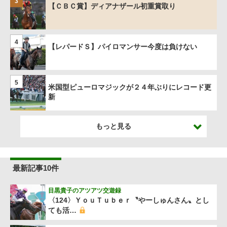
3
【ＣＢＣ賞】ディアナザール初重賞取り
4
【レパードＳ】パイロマンサー今度は負けない
5
米国型ピューロマジックが２４年ぶりにレコード更
新
もっと見る
最新記事10件
目黒貴子のアツアツ交遊録
〈124〉ＹｏｕＴｕｂｅｒ〝やーしゅんさん〟とし
ても活…