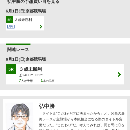
弘中勝の予想買い目を見る
6月1日(日)京都競馬場
３歳未勝利
5R
馬単
関連レース
6月1日(日)京都競馬場
３歳未勝利
5R
芝2400m 12:25
7
1
人が予想
本の記事
弘中勝
「タイトル“こだわり◎”に決まったから」と。関西の最
終レースが主戦場から本紙担当になる際のタイトル変
更だった。“こだわり”だ。考えてみれば、同じ馬に◎を