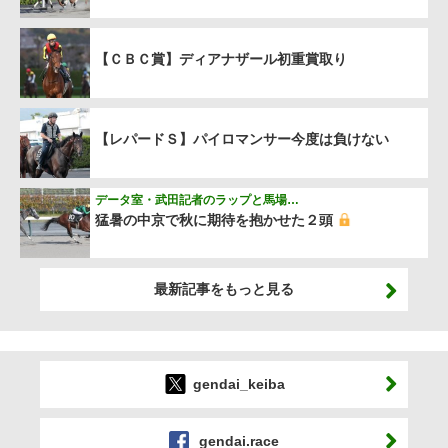
【ＣＢＣ賞】ディアナザール初重賞取り
【レパードＳ】パイロマンサー今度は負けない
データ室・武田記者のラップと馬場…
猛暑の中京で秋に期待を抱かせた２頭
最新記事をもっと見る
gendai_keiba
gendai.race