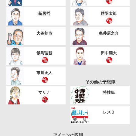
新居哲
勝羽太郎
大谷剣市
亀井辰之介
飯島理智
田中翔大
市川正人
その他の予想陣
マリナ
特捜班
レスＱ
アイコンの説明