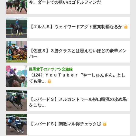
今、ダートでの狙いはゴドルフィンだ
【エルムＳ】ウェイワードアクト重賞制覇なるか
【佐渡Ｓ】３勝クラスとは思えないほどの豪華メン
バー
目黒貴子のアツアツ交遊録
〈124〉ＹｏｕＴｕｂｅｒ〝やーしゅんさん〟とし
ても活…
【レパードＳ】メルカントゥール杉山晴流の攻め馬
をこな…
【レパードＳ】調教マル得チェック①