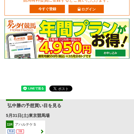
競馬有料会員に登録するとご覧いただけます。
今すぐ登録
ログイン
弘中勝の予想買い目を見る
5月31日(土)東京競馬場
アハルテケＳ
11R
馬単
3単