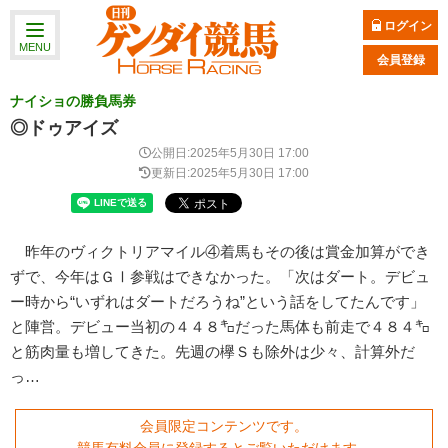
ログイン
MENU
会員登録
ナイショの勝負馬券
◎ドゥアイズ
公開日:2025年5月30日 17:00
更新日:2025年5月30日 17:00
昨年のヴィクトリアマイル④着馬もその後は賞金加算ができ
ずで、今年はＧⅠ参戦はできなかった。「次はダート。デビュ
ー時から“いずれはダートだろうね”という話をしてたんです」
と陣営。デビュー当初の４４８㌔だった馬体も前走で４８４㌔
と筋肉量も増してきた。先週の欅Ｓも除外は少々、計算外だ
っ…
会員限定コンテンツです。