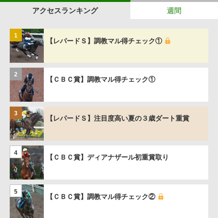
アクセスランキング
週間
1
【レパードＳ】調教マル得チェック①
2
【ＣＢＣ賞】調教マル得チェック①
3
【レパードＳ】注目度高い夏の３歳ダート重賞
4
【ＣＢＣ賞】ディアナザール初重賞取り
5
【ＣＢＣ賞】調教マル得チェック②