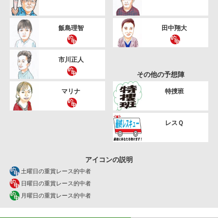
飯島理智
田中翔大
市川正人
その他の予想陣
マリナ
特捜班
レスＱ
アイコンの説明
土曜日の重賞レース的中者
日曜日の重賞レース的中者
月曜日の重賞レース的中者