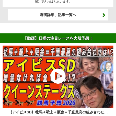
届けできればと思います。
著者詳細、記事一覧へ
【動画】日曜の注目レースを大胆予想！
《アイビスSD》牝馬＋鞍上＋厩舎＝千直最高の組み合わせ…