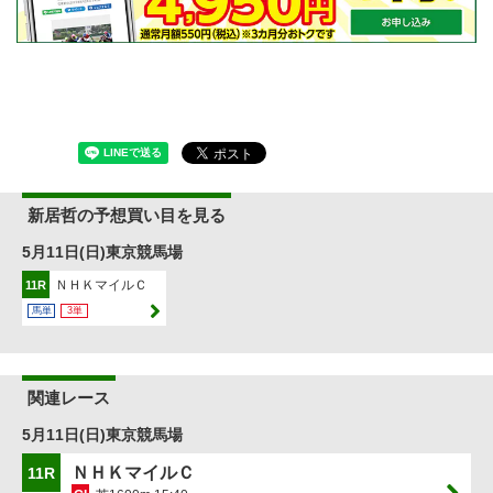
新居哲の予想買い目を見る
5月11日(日)東京競馬場
ＮＨＫマイルＣ
11R
馬単
3単
関連レース
5月11日(日)東京競馬場
ＮＨＫマイルＣ
11R