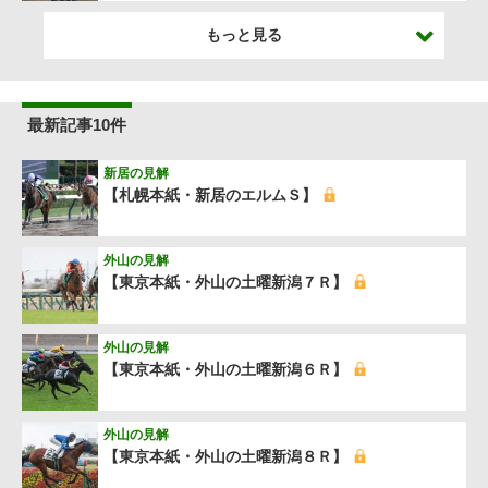
もっと見る
最新記事10件
新居の見解
【札幌本紙・新居のエルムＳ】
外山の見解
【東京本紙・外山の土曜新潟７Ｒ】
外山の見解
【東京本紙・外山の土曜新潟６Ｒ】
外山の見解
【東京本紙・外山の土曜新潟８Ｒ】