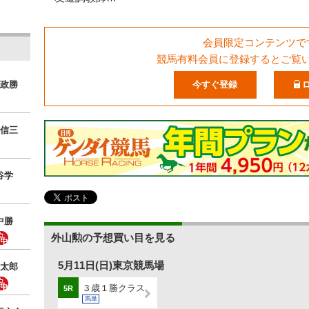
会員限定コンテンツで
競馬有料会員に登録するとご覧
政勝
今すぐ登録
信三
谷学
中勝
外山勲の予想買い目を見る
5月11日(日)東京競馬場
太郎
３歳１勝クラス
5R
馬単