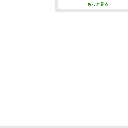
もっと見る