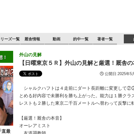
シリーズ一覧
厩舎情報
動画
的中一覧
著者一覧
外山の見解
想！
【日曜東京５Ｒ】外山の見解と厳選！厩舎の
公開日:2025年5月
シャルクハフトは４走前にダート長距離に変更して②
とめる好内容で未勝利を勝ち上がった。能力は１勝クラ
レストも２勝した東京二千百メートルへ替わって反撃に
【厳選！厩舎の本音】
オーレアミスト
千直最
友道調教師…