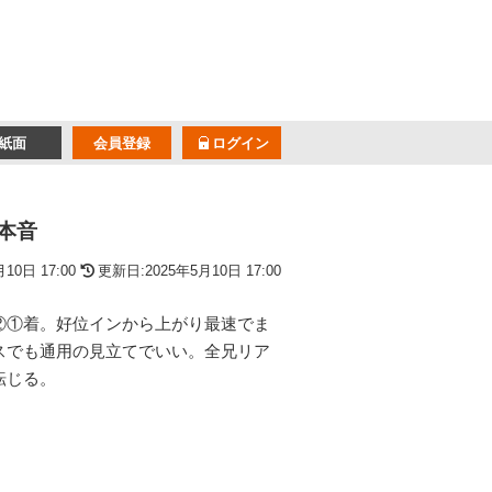
紙面
会員登録
ログイン
本音
10日 17:00
更新日:2025年5月10日 17:00
②①着。好位インから上がり最速でま
スでも通用の見立てでいい。全兄リア
転じる。