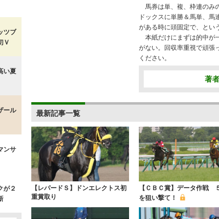
馬券は単、複、枠連のみの
ドックスに単勝＆馬単、馬
がある時に頭固定で、とい
ッツブ
本紙だけにまずは的中が一
初Ｖ
がない。回収率重視で頑張
ください。
高い夏
著
ザール
最新記事一覧
マンサ
【レパードＳ】ドンエレクトス初
【ＣＢＣ賞】データ作戦 
クが２
重賞取り
を狙い撃て！
新