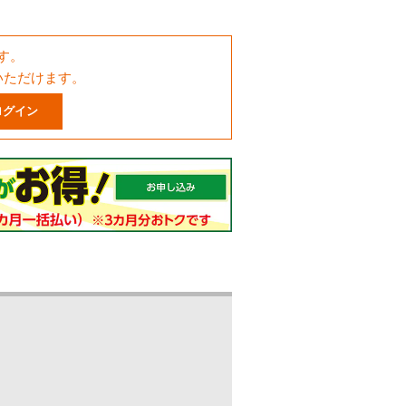
す。
いただけます。
ログイン