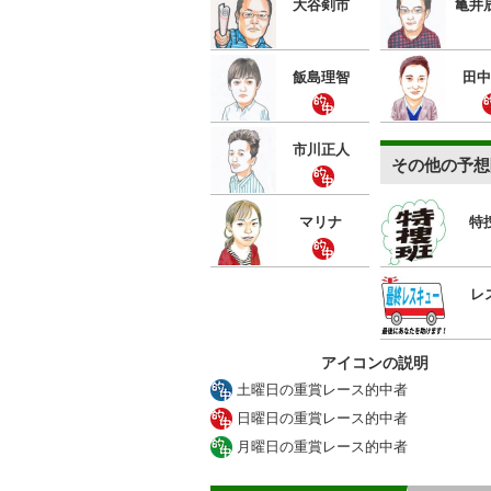
大谷剣市
亀井
飯島理智
田中
市川正人
その他の予想
マリナ
特
レ
アイコンの説明
土曜日の重賞レース的中者
日曜日の重賞レース的中者
月曜日の重賞レース的中者