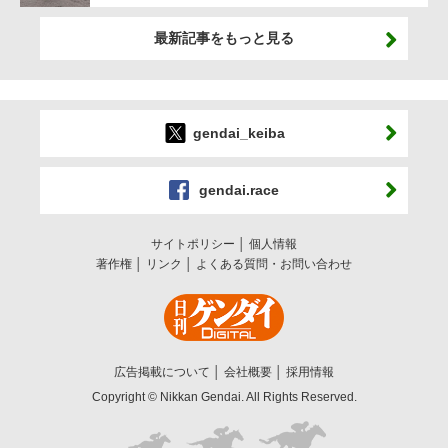
最新記事をもっと見る
gendai_keiba
gendai.race
サイトポリシー
個人情報
著作権
リンク
よくある質問・お問い合わせ
広告掲載について
会社概要
採用情報
Copyright © Nikkan Gendai. All Rights Reserved.