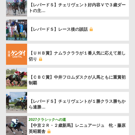
【レパードＳ】チェリヴェント好内容Ｖで３歳ダー
トの主…
【レパードＳ】レース後の談話
【ＵＨＢ賞】ナムラクララが１番人気に応えて差し
切り
【ＣＢＣ賞】中井フロムダスクが人馬ともに重賞初
制覇
【レパードＳ】チェリヴェントが１勝クラス勝ちか
ら連勝…
2027クラシックへの道
【中京２Ｒ・２歳新馬】レニュアージュ 牝・藤原
英昭厩舎