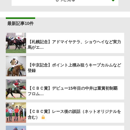
最新記事10件
【札幌記念】アドマイヤテラ、ショウヘイなど実力
馬がエ…
【中京記念】ポイント上積み狙うキープカルムなど
登録
【ＣＢＣ賞】デビュー15年目の中井は重賞初制覇
フロム…
【ＣＢＣ賞】レース後の談話（ネットオリジナルを
含む）