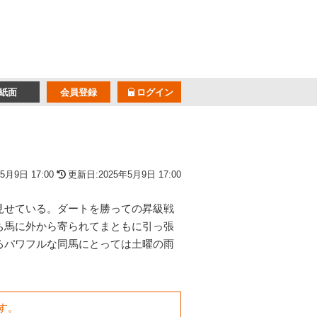
紙面
会員登録
ログイン
5月9日 17:00
更新日:2025年5月9日 17:00
見せている。ダートを勝っての昇級戦
ち馬に外から寄られてまともに引っ張
るパワフルな同馬にとっては土曜の雨
す。