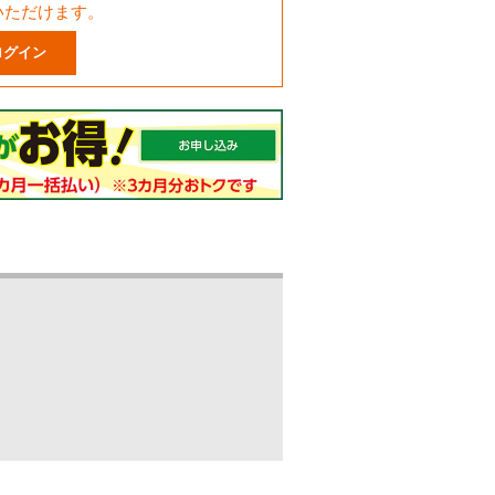
いただけます。
ログイン