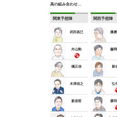
高の組み合わせ…
関東予想陣
関西予想陣
武田昌已
播磨
外山勲
藤岡
橘正信
新
木津信之
弘
新居哲
勝羽