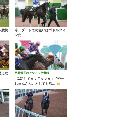
５歳勢
今、ダートでの狙いはゴドルフィ
ンだ
思えな
目黒貴子のアツアツ交遊録
〈124〉ＹｏｕＴｕｂｅｒ〝やー
しゅんさん〟としても活…