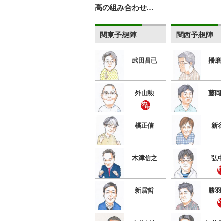
高の組み合わせ…
関東予想陣
関西予想陣
武田昌已
播磨
外山勲
藤岡
橘正信
新
木津信之
弘
新居哲
勝羽