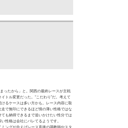
決まったから」と。関西の最終レースが主戦
イトル変更だった。“こだわり”だ。考えて
続けるケースは多い方かも。レース内容に取
次走で無印にできるほど情の薄い性格ではな
けても納得できるまで追いかけたい性分では
深い性格は会社にバレてるようです。
ミングが合えばレース直後の調教師やスタ