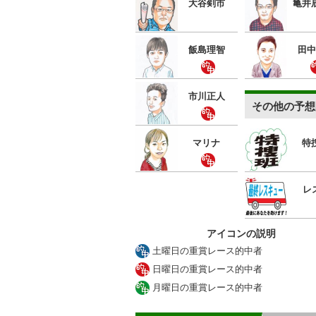
大谷剣市
亀井
飯島理智
田中
市川正人
その他の予想
マリナ
特
レ
アイコンの説明
土曜日の重賞レース的中者
日曜日の重賞レース的中者
月曜日の重賞レース的中者