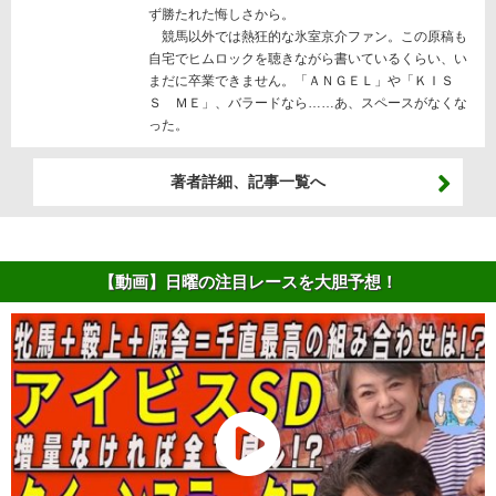
ず勝たれた悔しさから。
競馬以外では熱狂的な氷室京介ファン。この原稿も
自宅でヒムロックを聴きながら書いているくらい、い
まだに卒業できません。「ＡＮＧＥＬ」や「ＫＩＳ
Ｓ ＭＥ」、バラードなら……あ、スペースがなくな
った。
著者詳細、記事一覧へ
【動画】日曜の注目レースを大胆予想！