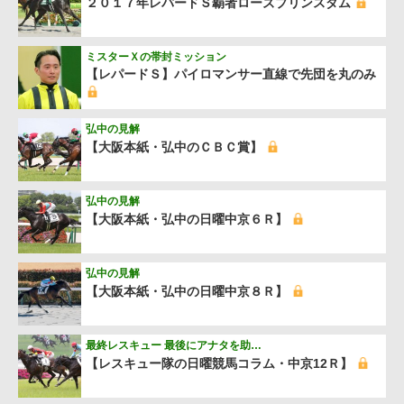
２０１７年レパードＳ覇者ローズプリンスダム
ミスターＸの帯封ミッション
【レパードＳ】パイロマンサー直線で先団を丸のみ
弘中の見解
【大阪本紙・弘中のＣＢＣ賞】
弘中の見解
【大阪本紙・弘中の日曜中京６Ｒ】
弘中の見解
【大阪本紙・弘中の日曜中京８Ｒ】
最終レスキュー 最後にアナタを助…
【レスキュー隊の日曜競馬コラム・中京12Ｒ】