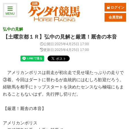
ログイン
MENU
会員登録
弘中の見解
【土曜京都１Ｒ】弘中の見解と厳選！厩舎の本音
公開日:2025年4月25日 17:00
更新日:2025年4月25日 17:00
アメリカンポリスは前走が初出走で見せ場たっぷりの走りで
③着。今回はダートに替わるが血統的にはむしろ歓迎だろう。
経験馬を相手にトップスタートを決めたセンスなら極端にもま
れることもないはず。先行押し切りだ。
【厳選！厩舎の本音】
アメリカンポリス