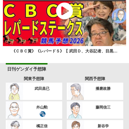
《ＣＢＣ賞》《レパードＳ》【 武田Ｄ、大谷記者、目黒…
日刊ゲンダイ予想陣
関東予想陣
関西予想陣
武田昌已
播磨政勝
外山勲
藤岡信三
橘正信
新谷学