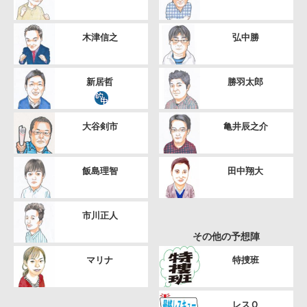
木津信之
弘中勝
新居哲
勝羽太郎
大谷剣市
亀井辰之介
飯島理智
田中翔大
市川正人
その他の予想陣
マリナ
特捜班
レスＱ