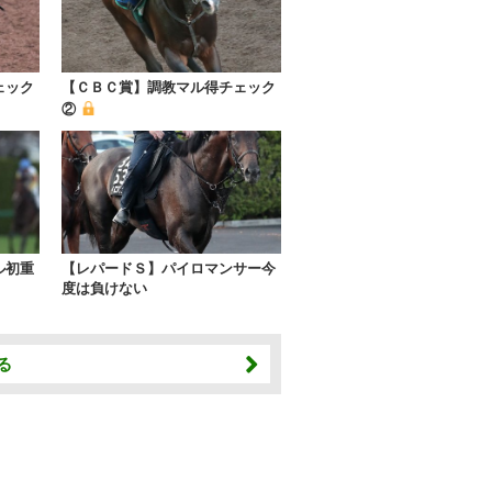
ェック
【ＣＢＣ賞】調教マル得チェック
②
ル初重
【レパードＳ】パイロマンサー今
度は負けない
る