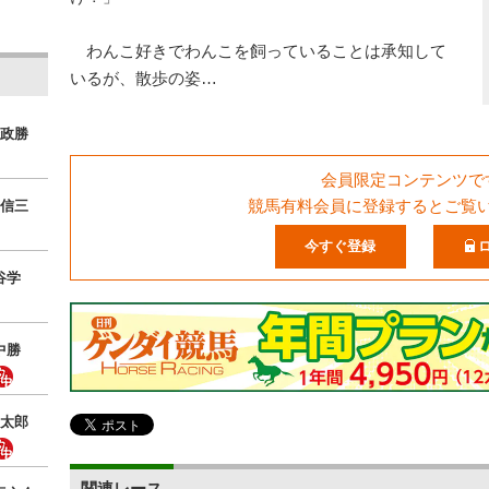
わんこ好きでわんこを飼っていることは承知して
いるが、散歩の姿…
政勝
会員限定コンテンツで
競馬有料会員に登録するとご覧
信三
今すぐ登録
谷学
中勝
太郎
関連レース