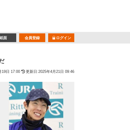
紙面
会員登録
ログイン
だ
19日 17:00
更新日:2025年4月21日 09:46