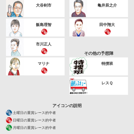
大谷剣市
亀井辰之介
飯島理智
田中翔大
市川正人
その他の予想陣
マリナ
特捜班
レスＱ
アイコンの説明
土曜日の重賞レース的中者
日曜日の重賞レース的中者
月曜日の重賞レース的中者