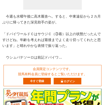
今週も水曜午後に高木厩舎へ。すると、中東遠征から２カ月
ぶりに帰ってきた深見助手の姿が。
「ドバイワールドＣはサウジＣ（③着）以上の状態だったんで
すけどね。年齢を考えれば最後までよく走り切ってくれたと思
います」と晴れやかな表情で振り返った。
ウシュバテソーロは前記ドバイワ…
会員限定コンテンツです。
競馬有料会員に登録するとご覧いただけます。
今すぐ登録
ログイン