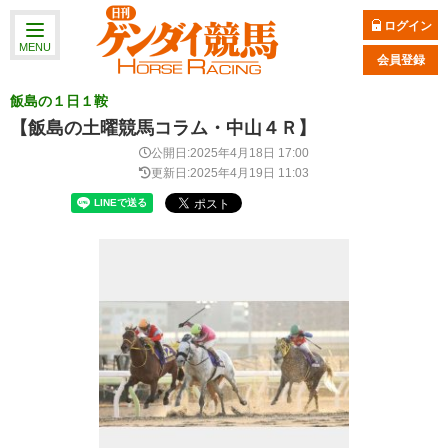
ログイン
MENU
会員登録
飯島の１日１鞍
【飯島の土曜競馬コラム・中山４Ｒ】
公開日:2025年4月18日 17:00
更新日:2025年4月19日 11:03