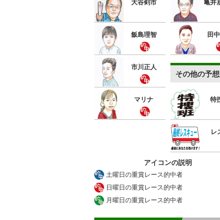
大谷剣市
亀井
飯島理智
田中
市川正人
その他の予想
マリナ
特
レ
アイコンの説明
土曜日の重賞レース的中者
日曜日の重賞レース的中者
月曜日の重賞レース的中者