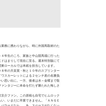
業務に携わりながら、時に外国馬取材のた
４年生のころ、家族と中山競馬場に行った
にドはまりして現在に至る。週末特別版にて
関東ローカルでは本紙を担当しています。
８年の天皇賞・秋と１０年のスプリンター
イワスカーレットによる２センチ差の名勝負
いい思い出に。一方、後者は水～金曜まで取
ファンタジーに本命を打たず勝たれた悔しさ
京介ファン。この原稿も自宅でヒムロック
らい、いまだに卒業できません。「ＡＮＧＥ
、バラードなら……あ、スペースがなくなっ