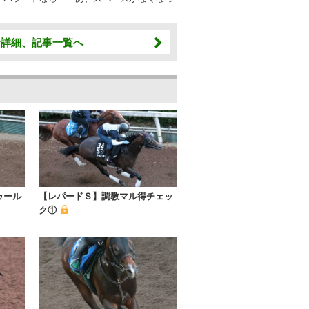
者詳細、記事一覧へ
ゥール
【レパードＳ】調教マル得チェッ
ク①