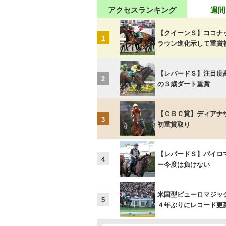
アクセスランキング
週間
【クイーンＳ】ココナ
1
ラウン進化示して重賞
【レパードＳ】注目度
2
の３歳ダート重賞
【ＣＢＣ賞】ディアナ
3
初重賞取り
【レパードＳ】パイロ
4
ー今度は負けない
米国型ピューロマジッ
5
４年ぶりにレコード更