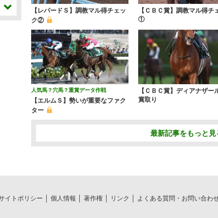
【レパードＳ】調教マル得チェッ
【ＣＢＣ賞】調教マル得チ
①
ク②
人気馬？穴馬？重賞データ作戦
【ＣＢＣ賞】ディアナザー
賞取り
【エルムＳ】勢いが重要なファク
ター
最新記事をもっと見
サイトポリシー
個人情報
著作権
リンク
よくある質問・お問い合わ