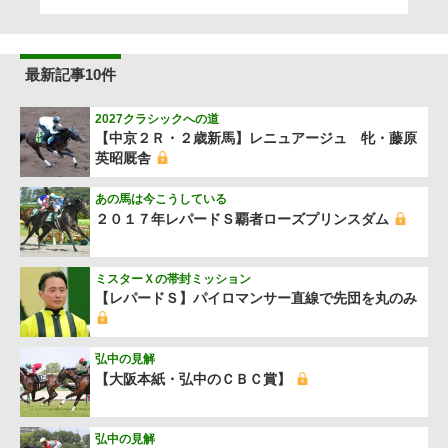
最新記事10件
2027クラシックへの道
【中京２Ｒ・２歳新馬】レニュアージュ 牝・藤原
英昭厩舎
あの馬は今こうしている
２０１７年レパードＳ覇者ローズプリンスダム
ミスターＸの帯封ミッション
【レパードＳ】パイロマンサー直線で先団を丸のみ
弘中の見解
【大阪本紙・弘中のＣＢＣ賞】
弘中の見解