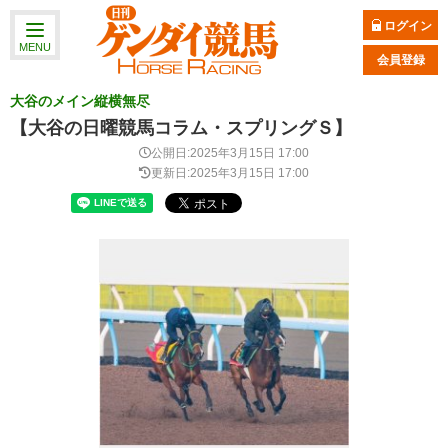
ログイン
MENU
会員登録
大谷のメイン縦横無尽
【大谷の日曜競馬コラム・スプリングＳ】
公開日:2025年3月15日 17:00
更新日:2025年3月15日 17:00