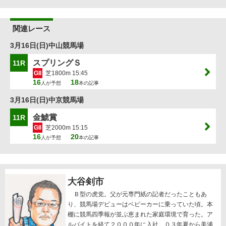
関連レース
3月16日(日)中山競馬場
スプリングＳ
11R
GII
芝1800m 15:45
16
18
人が予想
本の記事
3月16日(日)中京競馬場
金鯱賞
11R
GII
芝2000m 15:15
16
20
人が予想
本の記事
大谷剣市
Ｂ型の虎党。父が元専門紙の記者だったこともあ
り、競馬場デビューはベビーカーに乗っていた頃。本
棚に競馬四季報が並ぶ恵まれた家庭環境で育った。ア
ルバイトを経て２０００年に入社。０３年夏から美浦