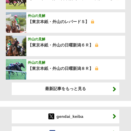
外山の見解
【東京本紙・外山のレパードＳ】
外山の見解
【東京本紙・外山の日曜新潟６Ｒ】
外山の見解
【東京本紙・外山の日曜新潟８Ｒ】
最新記事をもっと見る
gendai_keiba