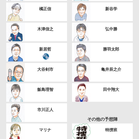
橘正信
新谷学
木津信之
弘中勝
新居哲
勝羽太郎
大谷剣市
亀井辰之介
飯島理智
田中翔大
市川正人
その他の予想陣
マリナ
特捜班